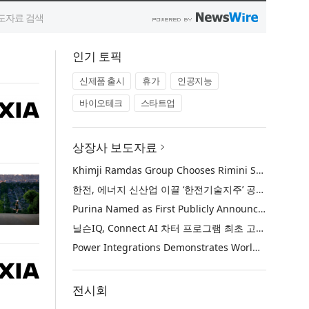
인기 토픽
신제품 출시
휴가
인공지능
바이오테크
스타트업
상장사 보도자료
Khimji Ramdas Group Chooses Rimini Street to Reduce SAP Support Costs, Protect 700+ Customizations and Reinvest Savings in Innovation
한전, 에너지 신산업 이끌 ‘한전기술지주’ 공식 출범
Purina Named as First Publicly Announced NIQ ConnectAI Charter Client
닐슨IQ, Connect AI 차터 프로그램 최초 고객사 ‘퓨리나’ 선정
Power Integrations Demonstrates World’s First 2200 V GaN Technology for Next-Era High-Voltage Power Systems
전시회