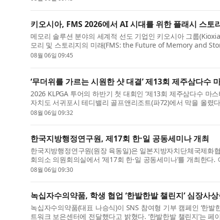
키오시아, FMS 2026에서 AI 시대를 위한 플래시 스
메모리 솔루션 분야의 세계적 선도 기업인 키오시아 그룹(Kioxia 
모리 및 스토리지의 미래(FMS: the Future of Memory and St
08월 06일 09:45
‘무더위를 가르는 시원한 샷 대결’ 제13회 제주삼다수 
2026 KLPGA 투어의 하반기 첫 대회인 ‘제13회 제주삼다수 마
자치도 서귀포시 테디밸리 골프앤리조트(파72)에서 막을 올렸다. 
08월 06일 09:32
한국지방행정연구원, 제17회 한·일 공동세미나 개최
한국지방행정연구원(원장 육동일)은 일본지방자치단체국제화협회(CL
회의소 의원회의실에서 ‘제17회 한·일 공동세미나’를 개최한다. 이
08월 06일 09:30
녹십자수의약품, 학생 협업 ‘한발한발 챌린지’ 심장사상
녹십자수의약품(대표 나승식)이 SNS 참여형 기부 캠페인 ‘한발
트워크 보은센터에 전달했다고 밝혔다. ‘한발한발 챌린지’는 페이스