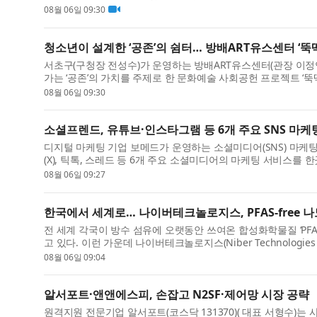
08월 06일 09:30
청소년이 설계한 ‘공존’의 쉼터… 방배ART유스센터 ‘
서초구(구청장 전성수)가 운영하는 방배ART유스센터(관장 이정연
가는 ‘공존’의 가치를 주제로 한 문화예술 사회공헌 프로젝트 ‘뚝
08월 06일 09:30
소셜프렌드, 유튜브·인스타그램 등 6개 주요 SNS 마케
디지털 마케팅 기업 보메드가 운영하는 소셜미디어(SNS) 마케팅
(X), 틱톡, 스레드 등 6개 주요 소셜미디어의 마케팅 서비스를 한
08월 06일 09:27
한국에서 세계로… 나이버테크놀로지스, PFAS-free
전 세계 각국이 방수 섬유에 오랫동안 쓰여온 합성화학물질 ‘PF
고 있다. 이런 가운데 나이버테크놀로지스(Niber Technologies Pt
08월 06일 09:04
알서포트·앤앤에스피, 손잡고 N2SF·제어망 시장 공략
원격지원 전문기업 알서포트(코스닥 131370)( 대표 서형수)는