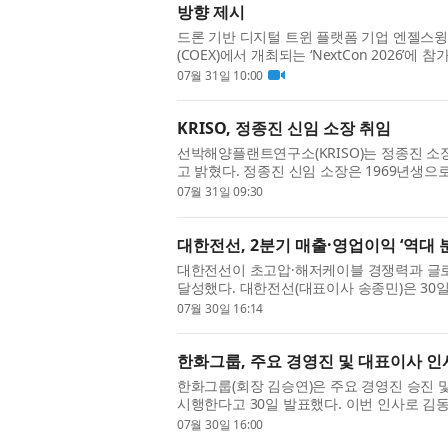
방향 제시
드론 기반 디지털 트윈 플랫폼 기업 엔젤스윙(
(COEX)에서 개최되는 ‘NextCon 2026
이션 기반 스마트건설 DX 운영 사...
07월 31일 10:00
KRISO, 정종진 신임 소장 취임
선박해양플랜트연구소(KRISO)는 정종진 소
고 밝혔다. 정종진 신임 소장은 1969년생으로
사(1994년), 박사(2002년) 학위를 ...
07월 31일 09:30
대한전선, 2분기 매출·영업이익 ‘역대 
대한전선이 초고압·해저케이블 경쟁력과 글로
달성했다. 대한전선(대표이사 송종민)은 30일
1987억원, 영업이익 608억원을 기...
07월 30일 16:14
한화그룹, 주요 경영진 및 대표이사 인
한화그룹(회장 김승연)은 주요 경영진 승진 
시행한다고 30일 발표했다. 이번 인사로 김
장이 부회장으로, 김동선 한화비...
07월 30일 16:00