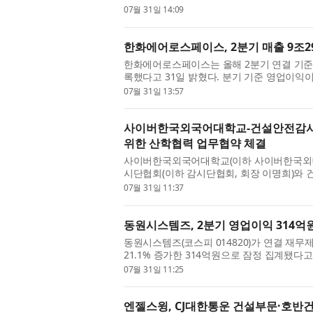
비로는 매출이 15.8% 증가하고 영업이익은..
07월 31일 14:09
한화에어로스페이스, 2분기 매출 9조29
한화에어로스페이스는 올해 2분기 연결 기준 매
록했다고 31일 밝혔다. 분기 기준 영업이익이
비 47%, 영업이익은 지난해 같은 기...
07월 31일 13:57
사이버한국외국어대학교-건설안전감시단
위한 산학협력 업무협약 체결
사이버한국외국어대학교(이하 사이버한국외대, 
시단협회(이하 감시단협회, 회장 이명희)와 
한 산학협력 협정을 체결했다. 이날...
07월 31일 11:37
동원시스템즈, 2분기 영업이익 314억원
동원시스템즈(코스피 014820)가 연결 재무
21.1% 증가한 314억원으로 잠정 집계됐다고
로 9.8% 성장했다. 상반기 누적 기준,...
07월 31일 11:25
엔젤스윙, CJ대한통운 건설부문·호반건설