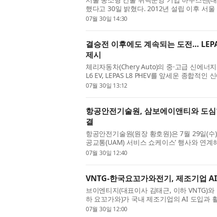
했다고 30일 밝혔다. 2012년 설립 이후 서울
운영해 온 회사가 현장에서 쌓아...
07월 30일 14:30
결승전 이후에도 계속되는 도전… LEP
제시
체리자동차(Chery Auto)의 중·고급 신에너지차(N
L6 EV, LEPAS L8 PHEV를 앞세운 종
를 내고 있다. 새 라인업은 우아한 디...
07월 30일 13:12
항공안전기술원, 삼보에이앤티와 도심
결
항공안전기술원(원장 황호원)은 7월 29일(수)
공교통(UAM) 서비스 쇼케이스’ 행사와 연
협약(MOU)을 체결했다. 이날 협약식에...
07월 30일 12:40
VNTG-한국요꼬가와전기, 제조기업 A
브이엔티지(대표이사 김태근, 이하 VNTG)
하 요꼬가와)가 국내 제조기업의 AI 도입과 
했다고 30일 밝혔다. 양사는 지난 29...
07월 30일 12:00