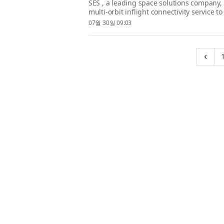
SES , a leading space solutions company,
multi-orbit inflight connectivity service 
aircraft, solidifying SES’s position as...
07월 30일 09:03
‹