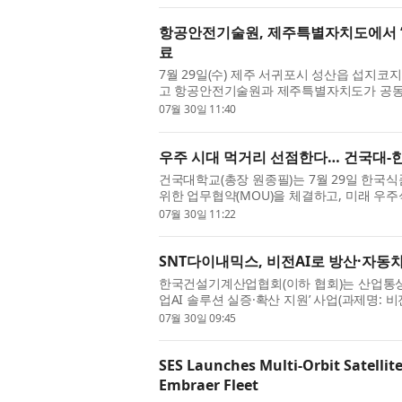
항공안전기술원, 제주특별자치도에서 ‘2
료
7월 29일(수) 제주 서귀포시 성산읍 섭지
고 항공안전기술원과 제주특별자치도가 공동 주
이스’ 행사가 성공적으로 개최됐다. ...
07월 30일 11:40
우주 시대 먹거리 선점한다… 건국대-
건국대학교(총장 원종필)는 7월 29일 한국
위한 업무협약(MOU)을 체결하고, 미래 우주
번 협약은 우주항공청의 ‘우주기술...
07월 30일 11:22
SNT다이내믹스, 비전AI로 방산·자동
한국건설기계산업협회(이하 협회)는 산업통상부
업AI 솔루션 실증·확산 지원’ 사업(과제명: 
션 실증·확산 사업)의 주관기관으...
07월 30일 09:45
SES Launches Multi-Orbit Satellit
Embraer Fleet