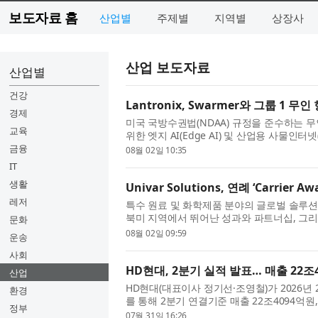
보도자료 홈
산업별
주제별
지역별
상장사
산업 보도자료
산업별
건강
Lantronix, Swarmer와 그룹 1
경제
미국 국방수권법(NDAA) 규정을 준수하는 무
교육
위한 엣지 AI(Edge AI) 및 산업용 사물인터넷
Inc. (나스닥: LTRX)는 2024년 4...
금융
08월 02일 10:35
IT
생활
Univar Solutions, 연례 ‘Carrie
레저
특수 원료 및 화학제품 분야의 글로벌 솔루션 기업인
북미 지역에서 뛰어난 성과와 파트너십, 그리
문화
한 운송 파트너를 선정하는 연례 ‘...
08월 02일 09:59
운송
사회
HD현대, 2분기 실적 발표… 매출 22조
산업
HD현대(대표이사 정기선·조영철)가 2026년 
환경
를 통해 2분기 연결기준 매출 22조4094억원
정부
년 동기 대비 매출은 30.2%, 영업이익...
07월 31일 16:26