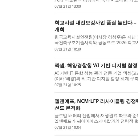
장’을 개최한다고 밝혔다. 이번 학술...
07월 21일 13:00
학교시설 내진보강사업 품질 높인다…
개최
한국교육시설안전원(이사장 허성우)은 지난 
국건축구조기술사회와 공동으로 ‘2026 학
밝혔다. 이번 세미나는 학교시설 내...
07월 21일 10:30
엑셈, 해양경찰청 ‘AI 기반 디지털 함정
AI 기반 IT 통합 성능 관리 전문 기업 엑셈(
(이하 ‘해경’)의 ‘AI 기반 디지털 함정 체계
이타시스템과 함께 컨소시엄 ...
07월 21일 10:25
엘앤에프, NCM·LFP 리사이클링 경
선도 본격화
글로벌 배터리 산업에서 재생원료 확보와 순
엘앤에프가 씨아이에스케미칼과의 전략적 협력을
인산철) 배터리 리사이클링 사업을 ...
07월 21일 10:04