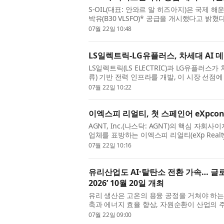
S-OIL(대표: 안와르 알 히즈아지)은 국제
박유(B30 VLSFO)* 공급을 개시했다고 밝
유는 기존 초저유황연료유(VLSFO)에 ...
07월 22일 10:48
LS일렉트릭-LG유플러스, 차세대 AI 
LS일렉트릭(LS ELECTRIC)과 LG유플러스
류) 기반 전력 인프라를 개발, 이 시장 선점에
서울 용산구 LS용산타워에서 ‘AI 데...
07월 22일 10:22
이엑스피 리얼티, 첫 스페인어 eXpc
AGNT, Inc.(나스닥: AGNT)의 핵심 
업체를 표방하는 이엑스피 리얼티(eXp Realt
데인에서 열리는 ‘eXpcon Medellín’의 ...
07월 22일 10:16
유리산업도 AI·탈탄소 전환 가속… 글로벌
2026’ 10월 20일 개최
유리 생산은 고온의 용융 공정을 거쳐야 하는
축과 에너지 효율 향상, 자원순환이 산업의 주
술이 생산공정과 품질관리 전반...
07월 22일 09:00