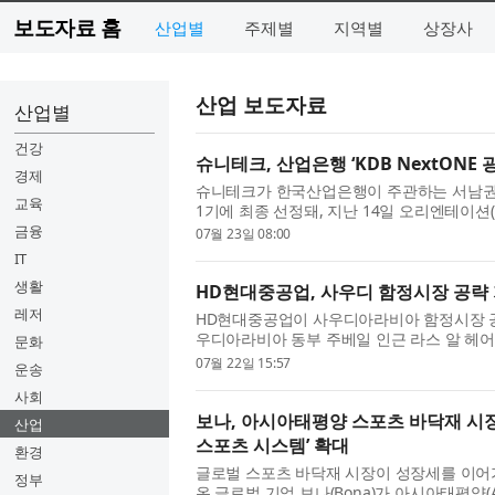
보도자료 홈
산업별
주제별
지역별
상장사
산업 보도자료
산업별
건강
슈니테크, 산업은행 ‘KDB NextONE 
경제
슈니테크가 한국산업은행이 주관하는 서남권 스타
교육
1기에 최종 선정돼, 지난 14일 오리엔테이션
했다고 밝혔다. 올해 처음 운영되는 ‘...
금융
07월 23일 08:00
IT
생활
HD현대중공업, 사우디 함정시장 공략
레저
HD현대중공업이 사우디아라비아 함정시장 공
우디아라비아 동부 주베일 인근 라스 알 헤어(Ra
문화
(Makeen)’에서 ‘사우디 해군 함정 사업 협력..
07월 22일 15:57
운송
사회
보나, 아시아태평양 스포츠 바닥재 시장
산업
스포츠 시스템’ 확대
환경
글로벌 스포츠 바닥재 시장이 성장세를 이어가
정부
온 글로벌 기업 보나(Bona)가 아시아태평양(