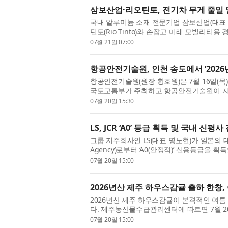
삼보산업·리오틴토, 전기차 무게 줄일
국내 알루미늄 소재 전문기업 삼보산업(대표 
틴토(Rio Tinto)와 손잡고 미래 모빌리티
업무협약(MOU) 및 공동개발협약(JD...
07월 21일 07:00
항공안전기술원, 인천 송도에서 ‘2026
항공안전기술원(원장 황호원)은 7월 16일(
국토교통부가 주최하고 항공안전기술원이 지원하
스’를 성공적으로 마쳤다고 밝혔다. ...
07월 20일 15:30
LS, JCR ‘A0’ 등급 획득 및 국내 신
그룹 지주회사인 LS(대표 명노현)가 일본의 대표 신
Agency)로부터 ‘A0(안정적)’ 신용등급을 획
에서 안정적인 신용도를 공인받은 것...
07월 20일 15:00
2026년산 제주 하우스감귤 출하 한창,
2026년산 제주 하우스감귤이 본격적인 여름
다. 제주농산물수급관리센터에 따르면 7월 20
로, 전년 같은 기간 4110.9톤과 비슷...
07월 20일 15:00