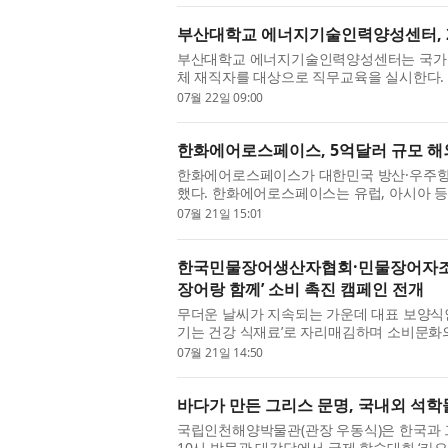
부산대학교 에너지기술인력양성센터, 2
부산대학교 에너지기술인력양성센터는 국가인
체 재직자를 대상으로 직무교육을 실시한다
하반기 강좌는 총 4개로, 고용보험에...
07월 22일 09:00
한화에어로스페이스, 5억달러 규모 해
한화에어로스페이스가 대한민국 방산·우주항
했다. 한화에어로스페이스는 유럽, 아시아 등
·book building)을 진행해 5억달러(...
07월 21일 15:01
한국민물장어생산자협회·민물장어자조금관
장어랑 함께’ 소비 촉진 캠페인 전개
무더운 날씨가 지속되는 가운데 대표 보양식인 
기는 건강 식재료’로 자리매김하며 소비문화
(회장 신영래)와 민물장어자조금관...
07월 21일 14:50
바다가 만든 그리스 문명, 국내외 석학
국립인천해양박물관(관장 우동식)은 한국과 그
10시 박물관 대강당에서 국제 학술대회 ‘카