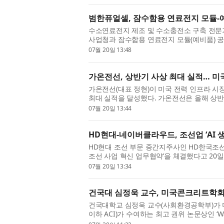
범한퓨얼셀, 잠수함용 연료전지 모듈-
수소연료전지 제조 및 수소충전소 구축 전문
사업청과 잠수함용 연료전지 모듈(예비품) 공
총 계약금액은 약 70억8300만원(V...
07월 20일 13:48
가온전선, 상반기 사상 최대 실적… 미
가온전선(대표 정현)이 미국 전력 인프라 시장
최대 실적을 달성했다. 가온전선은 올해 상반기
640억원을 기록했다고 20일 밝혔...
07월 20일 13:44
HD현대-네이버클라우드, 조선업 ‘AI 
HD현대 조선 부문 중간지주사인 HD한국조선
조선 사업 혁신 업무협약’을 체결했다고 20일
‘각 세종’에서 열린 협약식에는 HD...
07월 20일 13:34
건국대 심정욱 교수, 미국콘크리트학회
건국대학교 심정욱 교수(사회환경공학부)가 미국콘크리
이하 ACI)가 수여하는 최고 권위 논문상인 ‘Wason 
자로 선정됐다. 이 상은 1917년 제정...