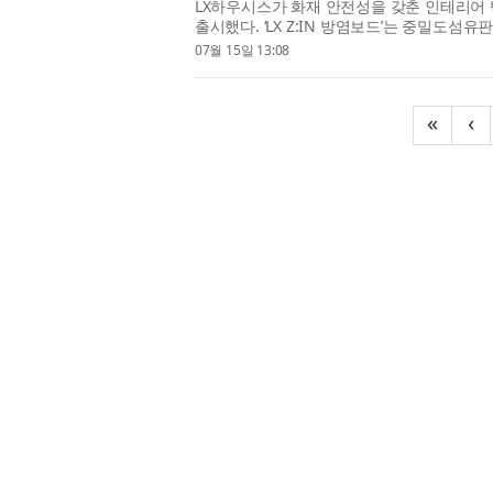
LX하우시스가 화재 안전성을 갖춘 인테리어 벽면 
출시했다. ‘LX Z:IN 방염보드’는 중밀도섬
감재이다. LX하우시스는 난연제...
07월 15일 13:08
«
‹