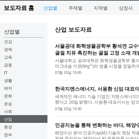
보도자료 홈
산업별
주제별
지역별
상장사
산업 보도자료
산업별
건강
서울공대 화학생물공학부 황석연 교수팀
경제
골절 치유 촉진하는 골절 고정 소재 개
교육
서울대학교 공과대학은 화학생물공학부 황석
금융
마그네슘 이온(Mg²⁺)의 방출 시점을 정밀
촉진하는 새로운 생체세라믹 골절 ...
IT
07월 20일 10:45
생활
레저
한국지멘스에너지, 서용환 신임 대표이
문화
세계적인 에너지 기술 기업인 지멘스에너지
했다고 20일 밝혔다. 서용환 대표이사는 
운송
성장 전략을 주도할 예정이다. 이와...
07월 20일 10:30
사회
산업
인공지능을 통해 변화하는 바다, 해양수
환경
해양수산 분야 인공지능(AI) 기술의 현장 적
정부
위해 추진되는 ‘해양수산 AI 응용제품 신속상