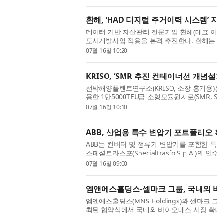
환해, ‘HAD 디지털 주거이력 시스템’
데이터 기반 자산관리 전문기업 환해(대표 이수
도시개발사업 적용을 본격 추진한다. 환해는
급을 넘어 장기적인 정주 경쟁력...
07월 16일 10:20
KRISO, ‘SMR 추진 컨테이너선 개
선박해양플랜트연구소(KRISO, 소장 홍기용)는 용융
용한 1만5000TEU급 소형모듈원자로(SMR, Sm
계에 대해 미국선급협회(ABS, American B...
07월 16일 10:10
ABB, 산업용 특수 변압기 포트폴리오
ABB는 컨버터 및 정류기 변압기를 포함한 
스페셜트라스포(Specialtrasfo S.p.A
내 3개의 생산시설과 130명 이상...
07월 16일 09:00
엠앤에스홀딩스-셀마크 그룹, 국내외 
엠앤에스홀딩스(MNS Holdings)와 셀마크 그룹
최된 협약식에서 국내외 바이오매스 시장 확