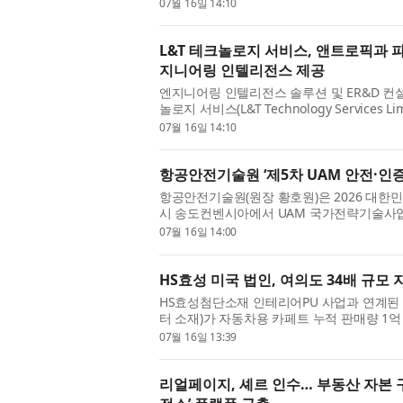
partnership with Anthropic to accelerate 
07월 16일 14:10
L&T 테크놀로지 서비스, 앤트로픽과 파
지니어링 인텔리전스 제공
엔지니어링 인텔리전스 솔루션 및 ER&D 컨설
놀로지 서비스(L&T Technology Service
거래소 LTTS)는 앤트로픽(Anthropic)과 ...
07월 16일 14:10
항공안전기술원 ‘제5차 UAM 안전·인
항공안전기술원(원장 황호원)은 2026 대한민
시 송도컨벤시아에서 UAM 국가전략기술사업
UAM 안전·인증기술 연속세미나’를 성공...
07월 16일 14:00
HS효성 미국 법인, 여의도 34배 규모
HS효성첨단소재 인테리어PU 사업과 연계된
터 소재)가 자동차용 카페트 누적 판매량 1
을 다시 한번 증명했다. HS효성USA는 ...
07월 16일 13:39
리얼페이지, 셰르 인수… 부동산 자본 구