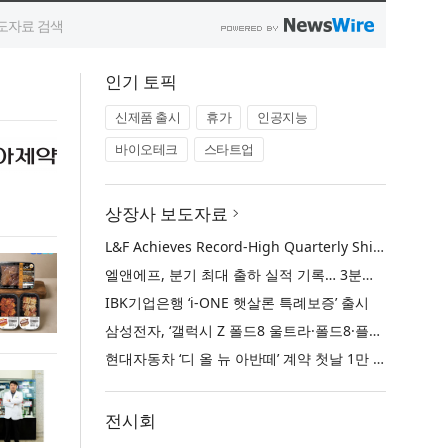
인기 토픽
신제품 출시
휴가
인공지능
바이오테크
스타트업
상장사 보도자료
L&F Achieves Record-High Quarterly Shipments, Begins LFP Supply for North American ESS in Q3 Advancing its Two-Track NCM and LFP Growth Strategy
엘앤에프, 분기 최대 출하 실적 기록… 3분기 북미 ESS향 LFP 공급 착수 NCM+LFP ‘2-Track’ 성장 전략 실현
IBK기업은행 ‘i-ONE 햇살론 특례보증’ 출시
삼성전자, ‘갤럭시 Z 폴드8 울트라·폴드8·플립8’과 ‘갤럭시 워치 울트라2·워치9’ 국내 공식 출시
현대자동차 ‘디 올 뉴 아반떼’ 계약 첫날 1만 대 돌파
전시회