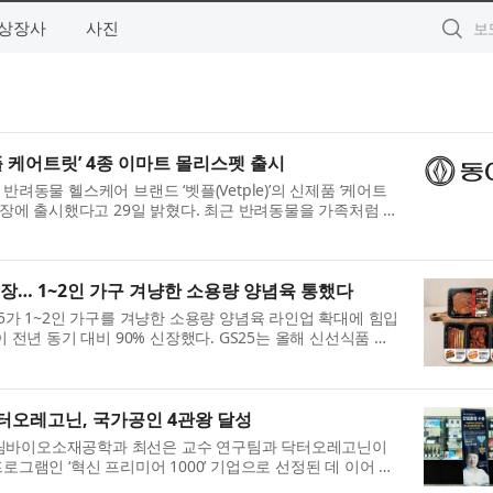
상장사
사진
플 케어트릿’ 4종 이마트 몰리스펫 출시
려동물 헬스케어 브랜드 ‘벳플(Vetple)’의 신제품 ‘케어트
매장에 출시했다고 29일 밝혔다. 최근 반려동물을 가족처럼 돌
% 신장… 1~2인 가구 겨냥한 소용량 양념육 통했다
5가 1~2인 가구를 겨냥한 소용량 양념육 라인업 확대에 힘입
 전년 동기 대비 90% 신장했다. GS25는 올해 신선식품 경
..
터오레고닌, 국가공인 4관왕 달성
림바이오소재공학과 최선은 교수 연구팀과 닥터오레고닌이
로그램인 ‘혁신 프리미어 1000’ 기업으로 선정된 데 이어 농
...