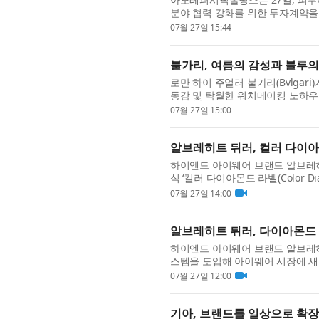
분야 협력 강화를 위한 투자계약을
탕으로 전문 시술과 일상적인 스킨케
07월 27일 15:44
불가리, 여름의 감성과 블루의
로만 하이 주얼러 불가리(Bvlgar
동감 및 탁월한 워치메이킹 노하우
트리 컬러 다이얼로 섬세한 여름의.
07월 27일 15:00
알브레히트 뒤러, 컬러 다이
하이엔드 아이웨어 브랜드 알브레히트 
식 ‘컬러 다이아몬드 라벨(Color D
트 뒤러가 말하는 라벨은 단순한 ..
07월 27일 14:00
알브레히트 뒤러, 다이아몬드
하이엔드 아이웨어 브랜드 알브레히트 뒤러
스템을 도입해 아이웨어 시장에 새
은 화이트, 블랙, 옐로우, 그린,...
07월 27일 12:00
기아, 브랜드를 일상으로 확장하는 