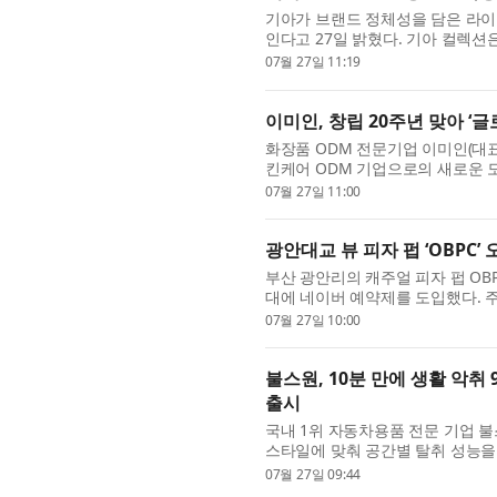
기아가 브랜드 정체성을 담은 라이프스타일
인다고 27일 밝혔다. 기아 컬렉션
학과 감성을 경험할 수 있도록 ...
07월 27일 11:19
이미인, 창립 20주년 맞아 ‘
화장품 ODM 전문기업 이미인(대표 
킨케어 ODM 기업으로의 새로운 도
를 바탕으로, 사람과 기술을 연결하.
07월 27일 11:00
광안대교 뷰 피자 펍 ‘OBPC’
부산 광안리의 캐주얼 피자 펍 OBPC(O
대에 네이버 예약제를 도입했다. 
에 광안대교 뷰 좌석을 미리 확보..
07월 27일 10:00
불스원, 10분 만에 생활 악취
출시
국내 1위 자동차용품 전문 기업 불스
스타일에 맞춰 공간별 탈취 성능을 
언센트 에어디톡스 탈취제는 불...
07월 27일 09:44