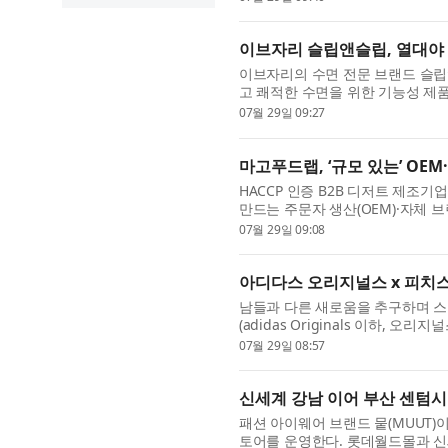
이브자리 슬립앤슬립, 열대야 
이브자리의 수면 전문 브랜드 슬립
고 쾌적한 수면을 위한 기능성 제
어질 전망이다. 기상청에 따르면...
07월 29일 09:27
마고푸드랩, ‘규모 있는’ OEM
HACCP 인증 B2B 디저트 제조
만드는 주문자 생산(OEM)·자체 브
순한 ‘소량 주문 대행’이 아니라 목표.
07월 29일 09:08
아디다스 오리지널스 x 피치스
남들과 다른 새로움을 추구하며 
(adidas Originals 이하, 오리
타일 브랜드 피치스(Peaches.)와 함.
07월 29일 08:57
신세계 강남 이어 부산 센텀시
패션 아이웨어 브랜드 뭍(MUUT)
토어를 운영한다. 롯데월드몰과 