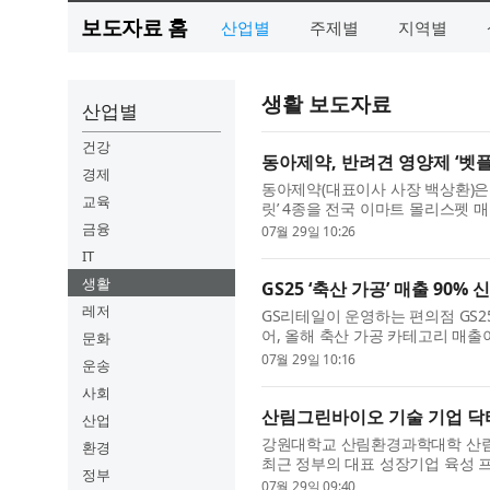
보도자료 홈
산업별
주제별
지역별
생활 보도자료
산업별
건강
동아제약, 반려견 영양제 ‘벳
경제
동아제약(대표이사 사장 백상환)은 반
교육
릿’ 4종을 전국 이마트 몰리스펫 
보는 ‘펫 휴머니제이션(Pet Hum...
금융
07월 29일 10:26
IT
생활
GS25 ‘축산 가공’ 매출 90
레저
GS리테일이 운영하는 편의점 GS2
어, 올해 축산 가공 카테고리 매출이
문화
쟁력 강화 전략의 일환으로 축산 상.
07월 29일 10:16
운송
사회
산림그린바이오 기술 기업 닥
산업
강원대학교 산림환경과학대학 산
환경
최근 정부의 대표 성장기업 육성 프
정부
림축산식품부 농림식품 신기술(NET)
07월 29일 09:40