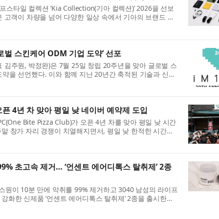
 컬렉션 ‘Kia Collection(기아 컬렉션)’ 2026을 선보
은 고객이 차량을 넘어 다양한 일상 속에서 기아의 브랜드 철
글로벌 스킨케어 ODM 기업 도약’ 선포
김주원, 박정완)은 7월 25일 창립 20주년을 맞아 글로벌 스
약을 선언했다. 이와 함께 지난 20년간 축적된 기술과 신뢰
..
 오픈 4년 차 맞아 평일 낮 네이버 예약제 도입
ne Bite Pizza Club)가 오픈 4년 차를 맞아 평일 낮 시간
주말 창가 자리 경쟁이 치열해지면서, 평일 낮 한적한 시간대
.
 99% 초고속 제거… ‘언센트 에어디톡스 탈취제’ 2종
원이 10분 만에 악취를 99% 제거하고 3040 남성의 라이프
강화한 신제품 ‘언센트 에어디톡스 탈취제’ 2종을 출시한다.