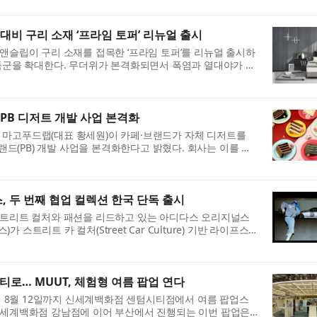
대비 구리 소재 ‘프라임 토퍼’ 리뉴얼 출시
앤슬립이 구리 소재를 접목한 ‘프라임 토퍼’를 리뉴얼 출시하
품군을 확대한다. 무더위가 본격화되면서 폭염과 열대야가 이
·PB 디저트 개발 사업 본격화
기업 마고푸드랩(대표 황세원)이 카페·브랜드가 자체 디저트를
랜드(PB) 개발 사업을 본격화한다고 밝혔다. 회사는 이를 단
..
, 두 번째 협업 컬렉션 한국 단독 출시
스트리트 컬처와 패션을 리드하고 있는 아디다스 오리지널스
지널스)가 스트리트 카 컬처(Street Car Culture) 기반 라이프스
..
티로… MUUT, 체험형 여름 팝업 연다
이 8월 12일까지 신세계백화점 센텀시티점에서 여름 팝업스
신세계백화점 강남점에 이어 부산에서 진행되는 이번 팝업은