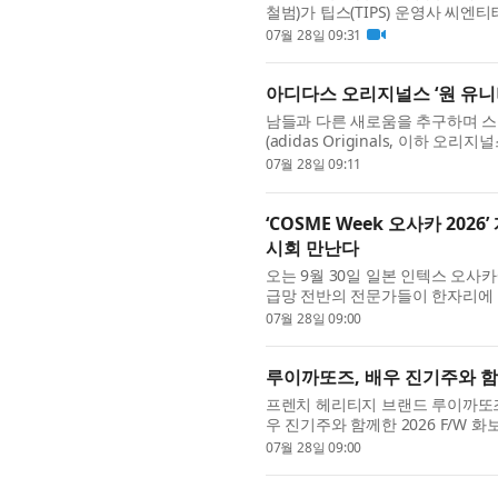
철범)가 팁스(TIPS) 운영사 씨
팁스(Deep-Tech TIPS)’에 최종 ...
07월 28일 09:31
아디다스 오리지널스 ‘원 유니버
남들과 다른 새로움을 추구하며 
(adidas Originals, 이하 
2026(ONE UNIVERSE FESTIVAL 2
07월 28일 09:11
‘COSME Week 오사카 20
시회 만난다
오는 9월 30일 일본 인텍스 오사카에
급망 전반의 전문가들이 한자리에 
을 선보이는 COSME OSAKA와 화장
07월 28일 09:00
루이까또즈, 배우 진기주와 
프렌치 헤리티지 브랜드 루이까또즈(L
우 진기주와 함께한 2026 F/W
2026 F/W 대표 컬렉션인 ‘엘퀼팅(L-
07월 28일 09:00