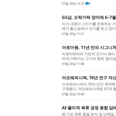
MUUT의 아이웨어와 다양한 체험형 
07월 28일 14:10
GS샵, 오락가락 장마에 6~7
비가 내렸다 그치기를 반복하는 가
제가 홈쇼핑에서 인기를 얻고 있다. 
50억원으로, 전년 동기 25억원보..
07월 28일 11:21
아로마용, 11년 만의 시그니처
아로마테라피 기반의 오가닉 뷰티 
하게 다뤄지는 고가의 원료 ‘랍다넘
오일’을 출시했다. 또한 출시...
07월 28일 11:08
아모레퍼시픽, 70년 연구 자산
아모레퍼시픽이 70여 년간 축적해 
구축했다. 아모레퍼시픽은 KT와 협력한
구 자산을 AI가 이해하고 활용할 ..
07월 28일 10:40
AI·물리적 육류 공정 융합 딥
AI 기반 육류 품질 분석 및 단백