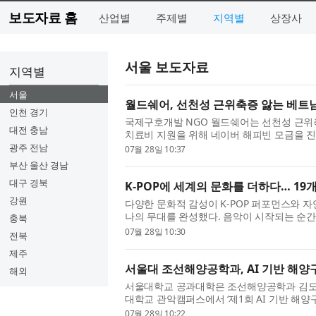
보도자료 홈
산업별
주제별
지역별
상장사
서울 보도자료
지역별
서울
월드쉐어, 선천성 근위축증 앓는 베트남
인천 경기
국제구호개발 NGO 월드쉐어는 선천성 근위축
대전 충남
치료비 지원을 위해 네이버 해피빈 모금을 진
차 약해지는 희귀질환으로, 시간이 ...
광주 전남
07월 28일 10:37
부산 울산 경남
대구 경북
K-POP에 세계의 문화를 더하다… 19
강원
다양한 문화적 감성이 K-POP 퍼포먼스와 
나의 무대를 완성했다. 음악이 시작되는 순간
충북
로 호흡하며 K-POP이 세계인을 연결하...
07월 28일 10:30
전북
제주
서울대 조선해양공학과, AI 기반 해양
해외
서울대학교 공과대학은 조선해양공학과 김도균
대학교 관악캠퍼스에서 ‘제1회 AI 기반 해양구조
고 밝혔다. 이번 행사에는 대한민국,...
07월 28일 10:22