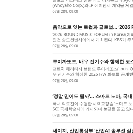
(Whoyaho Corp.)와 IP 에이전시 계약을
후루의 달인(フルーツ飴の達人)’ 및 그 캐...
07월 28일 09:00
음악으로 잇는 로컬과 글로벌… ‘2026 R
‘2026 ROUND MUSIC FORUM in Kor
인천 송도컨벤시아에서 개최된다. KBS가 주
외교부와 아세안(ASEAN) 사무국이 후원...
07월 28일 09:00
루이까또즈, 배우 진기주와 함께한 코
프렌치 헤리티지 브랜드 루이까또즈(Louis Q
우 진기주와 함께한 2026 F/W 화보를 공
2026 F/W 대표 컬렉션인 ‘엘퀼팅(L-Qu...
07월 28일 09:00
‘정말 믿어도 될까’… 스마트 노바, 국
국내 의료진이 수행한 시력교정술 ‘스마트 노바(S
SCI 국제학술지에 게재되며 눈길을 끌고 있다
(SCHWIND)는 자사의 아토스(ATOS) 장비...
07월 28일 09:00
세이지, 산업통상부 ‘산업AI 솔루션 실