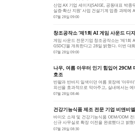
산업 AX 기업 세이지(SAIGE, 공동대표 박종
실증·확산 지원’ 사업 건설기계 업종 과제에 
이번 사업은 건설기계 분야 중견...
07월 28일 09:00
창조공작소 ‘제1회 AI 게임 사운드 디자인
게임 사운드 전문기업 창조공작소는 ‘제1회 AI 게
GSDC)’을 개최한다고 28일 밝혔다. 이번 
아와 인디 뮤지션 플랫폼 라이커스...
07월 28일 09:00
나우, 여름 아우터 인기 힘입어 29CM 
호조
반팔과 반바지 일색이던 여름 옷장에 ‘아우터’
외선을 효과적으로 막아주고, 실내에서는 에
아우터가 올 시즌 가장 주목받는 ...
07월 28일 08:46
건강기능식품 제조 전문 기업 비앤비엘,
바이오 소재 및 건강기능식품 OEM/ODM 전
신규 사무실로 확장 이전을 완료했다고 밝혔
OEM/ODM 매출 급상승과 사업 규모 확대에 .
07월 28일 08:30