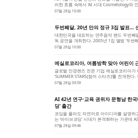
러한 흐름 속에서 ‘AI 시대 Cosmetology
통적인 미용학의 기초를 바탕으...
07월 28일 10:00
두번째달, 20년 만의 정규 3집 발표…
대한민국을 대표하는 연주음악 밴드 두번째달
독 공연을 개최한다. 2005년 1집 앨범 ‘
계의 주목을 받은 두번째달은 20년...
07월 28일 10:00
에실로코리아, 여름방학 맞아 어린이 근시 
글로벌 안경렌즈 전문 기업 에실로코리아가 
‘SUMMER STARS(썸머 스타즈)’를 전개한
여름방학’을 부제로, 근시 관리의 ...
07월 28일 09:59
AI 42년 연구·교육 권위자 문형남 한
딩’ 출간
코딩을 몰라도 자연어로 아이디어를 설명하고 
는 ‘바이브코딩’ 시대가 본격화하는 가운데 A
브코딩협회 회장인 문형남 숙명...
07월 28일 09:46