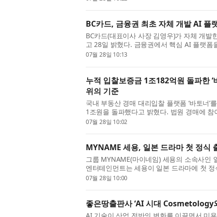
BC카드, 금융권 최초 자체 개발 AI 
BC카드(대표이사 사장 김영우)가 자체 개발한 A
고 28일 밝혔다. 금융권에서 핵심 AI 플랫
가 추진하는 ‘소버린 AI(Sovereign ...
07월 28일 10:13
누적 입찰보증금 1조182억원 돌파한 ‘바
위의 기준
국내 부동산 경매 대리입찰 플랫폼 ‘바토너’
1조원을 돌파했다고 밝혔다. 법원 경매에 참
규모로 모이는 것은 드문 일로,...
07월 28일 10:02
MYNAME 세용, 일본 드라마 첫 정식 
그룹 MYNAME(마이네임) 세용의 소속사인
엔터테인먼트는 세용이 일본 드라마에 첫 정
혔다. 세용은 후지TV의 월요일 밤 9시...
07월 28일 10:00
좋은땅출판사 ‘AI 시대 Cosmetolo
AI 기술이 산업 전반의 변화를 이끌면서 미용