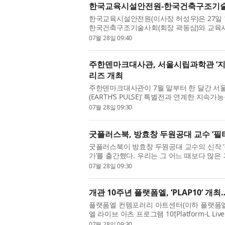
한국교육시설안전원-한국건축구조기술사
한국교육시설안전원(이사장 허성우)은 27일
한국건축구조기술사회(회장 곽동삼)와 교육
성하기 위한 업무협약(MOU)을 체결했...
07월 28일 09:40
주한덴마크대사관, 서울시립과학관 ‘지
리즈 개최
주한덴마크대사관이 7월 말부터 한 달간 서
(EARTH’S PULSE)’ 특별전과 연계한 지속
관이 협력 기관으로 참여한 전시로, 대...
07월 28일 09:30
굿플러스북, 방효창 두원공대 교수 ‘필
굿플러스북이 방효창 두원공대 교수의 신작 ‘
가’를 출간했다. 우리는 그 어느 때보다 많은
대를 살면서도 누구는 오르고 ...
07월 28일 09:30
개관 10주년 플랫폼엘, ‘PLAP10’ 
플랫폼엘 컨템포러리 아트센터(이하 플랫폼엘)는 
엘 라이브 아츠 프로그램 10’(Platform-L Live
2016년 개관한 플랫폼엘은 지난 1...
07월 28일 09:30