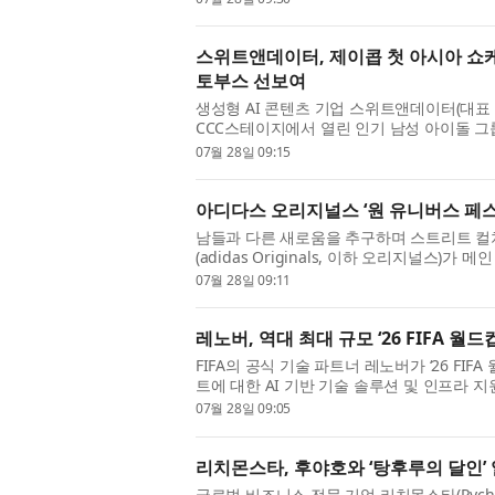
스위트앤데이터, 제이콥 첫 아시아 쇼케이
토부스 선보여
생성형 AI 콘텐츠 기업 스위트앤데이터(대표
CCC스테이지에서 열린 인기 남성 아이돌 그룹
‘JACOB 1st Asia Showcase: More ...
07월 28일 09:15
아디다스 오리지널스 ‘원 유니버스 페스티
남들과 다른 새로움을 추구하며 스트리트 
(adidas Originals, 이하 오리지널스)
2026(ONE UNIVERSE FESTIVAL 2026, 이하 O
07월 28일 09:11
레노버, 역대 최대 규모 ‘26 FIFA 월
FIFA의 공식 기술 파트너 레노버가 ‘26 FI
트에 대한 AI 기반 기술 솔루션 및 인프라 
16개 도시, 48개 참가국, 총 10...
07월 28일 09:05
리치몬스타, 후야호와 ‘탕후루의 달인’ 
글로벌 비즈니스 전문 기업 리치몬스타(Rychmo