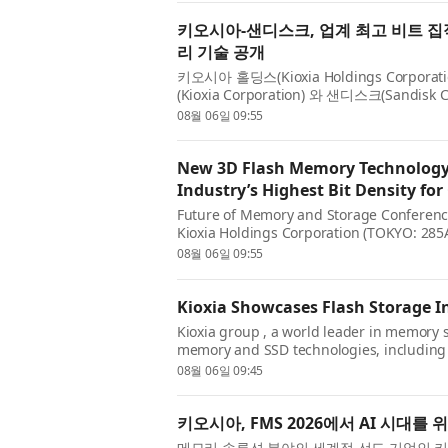
키오시아-샌디스크, 업계 최고 비트 집적
리 기술 공개
키오시아 홀딩스(Kioxia Holdings Corp
(Kioxia Corporation) 와 샌디스크(Sandi
의 미래 콘퍼런스(Future of Memory a...
08월 06일 09:55
New 3D Flash Memory Technology 
Industry’s Highest Bit Density f
Future of Memory and Storage Conference 
Kioxia Holdings Corporation (TOKYO: 285
today unveiled their next-generation Qua
08월 06일 09:55
Kioxia Showcases Flash Storage In
Kioxia group , a world leader in memory s
memory and SSD technologies, including
Super High IOPS SSDs, optimized for GPU d
08월 06일 09:45
키오시아, FMS 2026에서 AI 시대를
메모리 솔루션 분야의 세계적 선도 기업인 키오시아