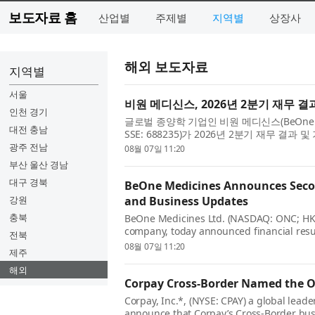
보도자료 홈
산업별
주제별
지역별
상장사
해외 보도자료
지역별
서울
비원 메디신스, 2026년 2분기 재무 
인천 경기
글로벌 종양학 기업인 비원 메디신스(BeOne Medic
대전 충남
SSE: 688235)가 2026년 2분기 재무 
회장 겸 CEO인 존 V. 오일러(John V. O...
광주 전남
08월 07일 11:20
부산 울산 경남
대구 경북
BeOne Medicines Announces Secon
강원
and Business Updates
충북
BeOne Medicines Ltd. (NASDAQ: ONC; HKEX
company, today announced financial resu
전북
quarter of 2026. John V. Oyler, Co-Founder,
08월 07일 11:20
제주
해외
Corpay Cross-Border Named the Of
Corpay, Inc.*, (NYSE: CPAY) a global leade
announce that Corpay’s Cross-Border bus