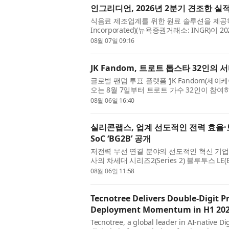
인그리디언, 2026년 2분기 견조한 실
식음료 제조업계를 위한 원료 솔루션을 제공하는
Incorporated)(뉴욕증권거래소: INGR)
사장, 최고경영자(CEO)인 짐 잘리(Jim Zalli...
08월 07일 09:16
JK Fandom, 트로트 톱스타 32인의 
글로벌 팬덤 투표 플랫폼 ‘JK Fandom(
오는 8월 7일부터 트로트 가수 32인이 참여하
WAR : THE LAST THRONE)’를 개최...
08월 06일 16:40
실리콘랩스, 업계 선도적인 전력 효율·
SoC ‘BG2B’ 공개
저전력 무선 연결 분야의 선도적인 혁신 기업인 실
사의 차세대 시리즈2(Series 2) 블루투스 LE(Blu
표했다. BG2B는 업계 최고 수준의...
08월 06일 11:58
Tecnotree Delivers Double-Digit P
Deployment Momentum in H1 20
Tecnotree, a global leader in AI-native D