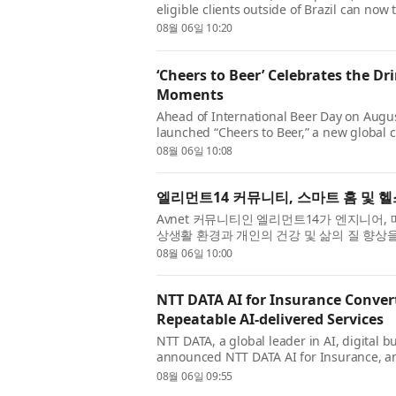
eligible clients outside of Brazil can now 
through the B3 exchange. Intera...
08월 06일 10:20
‘Cheers to Beer’ Celebrates the Dr
Moments
Ahead of International Beer Day on Augus
launched “Cheers to Beer,” a new global 
plays in culture and communities aroun..
08월 06일 10:08
엘리먼트14 커뮤니티, 스마트 홈 및 
Avnet 커뮤니티인 엘리먼트14가 엔지니어,
상생활 환경과 개인의 건강 및 삶의 질 향상
로운 스마트 홈 및 헬스케어 설계 ...
08월 06일 10:00
NTT DATA AI for Insurance Conve
Repeatable AI-delivered Services
NTT DATA, a global leader in AI, digital 
announced NTT DATA AI for Insurance, an 
complex core insurance workflows into go
08월 06일 09:55