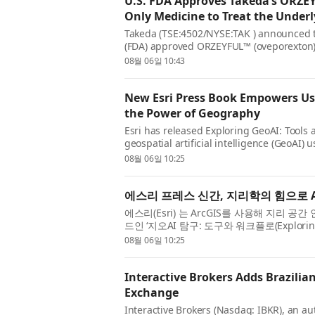
U.S. FDA Approves Takeda’s ORZEY
Only Medicine to Treat the Underl
Takeda (TSE:4502/NYSE:TAK ) announced t
(FDA) approved ORZEYFUL™ (oveporexton), 
the treatment of narcolepsy type 1 (NT1,..
08월 06일 10:43
New Esri Press Book Empowers Use
the Power of Geography
Esri has released Exploring GeoAI: Tools 
geospatial artificial intelligence (GeoAI)
analysts, and data scientists, ...
08월 06일 10:25
에스리 프레스 신간, 지리학의 힘으로 
에스리(Esri) 는 ArcGIS를 사용해 지리 공
드인 ‘지오AI 탐구: 도구와 워크플로(Exploring G
GIS 전문가, 분석가, 데이터 과학자...
08월 06일 10:25
Interactive Brokers Adds Brazilia
Exchange
Interactive Brokers (Nasdaq: IBKR), an a