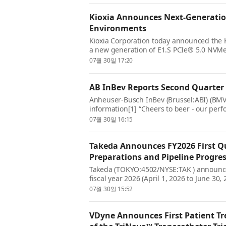
Kioxia Announces Next-Generation
Environments
Kioxia Corporation today announced the KI
a new generation of E1.S PCIe® 5.0 NVMe™
with direct liquid cooling support. Th...
07월 30일 17:20
AB InBev Reports Second Quarter 
Anheuser-Busch InBev (Brussel:ABI) (BMV
information[1] “Cheers to beer - our perf
the beer category and the consistent exec
07월 30일 16:15
Takeda Announces FY2026 First Q
Preparations and Pipeline Progres
Takeda (TOKYO:4502/NYSE:TAK ) announced 
fiscal year 2026 (April 1, 2026 to June 30,
execution and operational momentum. Ta
07월 30일 15:52
VDyne Announces First Patient Tre