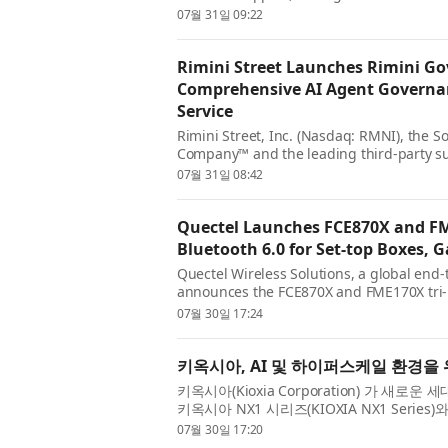
leading third-party support provider for O
07월 31일 09:22
Rimini Street Launches Rimini Gov
Comprehensive AI Agent Governanc
Service
Rimini Street, Inc. (Nasdaq: RMNI), the 
Company™ and the leading third-party su
software, today announced the immediate a
07월 31일 08:42
Quectel Launches FCE870X and FM
Bluetooth 6.0 for Set-top Boxes,
Quectel Wireless Solutions, a global end-
announces the FCE870X and FME170X tri-
Synaptics SYN4384 chipset and designed f
07월 30일 17:24
키옥시아, AI 및 하이퍼스케일 환경을 위
키옥시아(Kioxia Corporation) 가 새로운 
키옥시아 NX1 시리즈(KIOXIA NX1 Serie
Liquid Cooling)을 지원하는 SSD를 발표했...
07월 30일 17:20