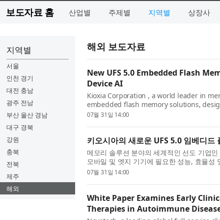
보도자료 홈
산업별
주제별
지역별
상장사
해외 보도자료
지역별
서울
New UFS 5.0 Embedded Flash Memo
인천 경기
Device AI
대전 충남
Kioxia Corporation , a world leader in me
광주 전남
embedded flash memory solutions, design
and capacity required for the next gen...
부산 울산 경남
07월 31일 14:00
대구 경북
강원
키오시아의 새로운 UFS 5.0 임베디드
충북
메모리 솔루션 분야의 세계적인 선도 기업인 키오시아
모바일 및 엣지 기기에 필요한 성능, 효율성 및
전북
플래시 메모리 솔루션을 발표...
07월 31일 14:00
제주
해외
White Paper Examines Early Clinic
Therapies in Autoimmune Diseas