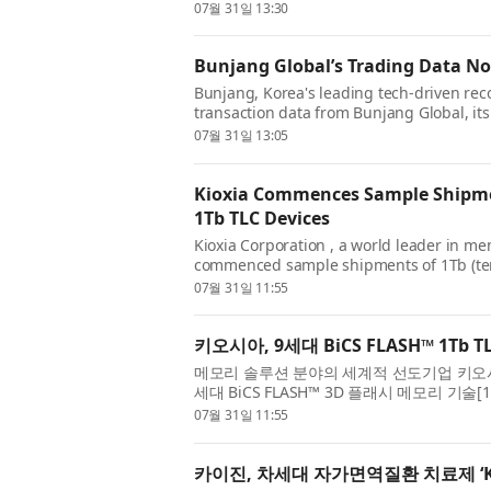
intelligence company, its global report Th
07월 31일 13:30
Bunjang Global’s Trading Data No
Bunjang, Korea's leading tech-driven r
transaction data from Bunjang Global, its 
incorporated into Hanteo Chart, Korea’s K.
07월 31일 13:05
Kioxia Commences Sample Shipme
1Tb TLC Devices
Kioxia Corporation , a world leader in m
commenced sample shipments of 1Tb (terab
incorporating its 9th-generation BiCS FLA
07월 31일 11:55
키오시아, 9세대 BiCS FLASH™ 1Tb 
메모리 솔루션 분야의 세계적 선도기업 키오시아 코퍼
세대 BiCS FLASH™ 3D 플래시 메모리 기술[
모리 소자의 샘플 출하를 시작했다...
07월 31일 11:55
카이진, 차세대 자가면역질환 치료제 ‘K