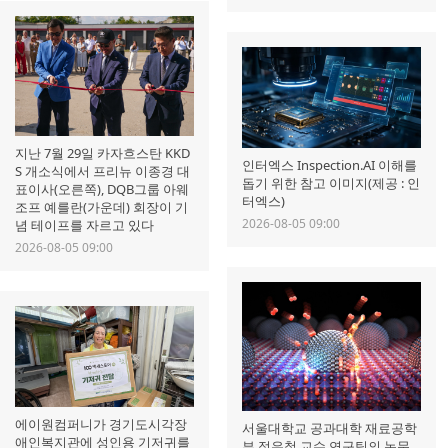
지난 7월 29일 카자흐스탄 KKD
인터엑스 Inspection.AI 이해를
S 개소식에서 프리뉴 이종경 대
돕기 위한 참고 이미지(제공 : 인
표이사(오른쪽), DQB그룹 아웨
터엑스)
조프 예를란(가운데) 회장이 기
2026-08-05 09:00
념 테이프를 자르고 있다
2026-08-05 09:00
에이원컴퍼니가 경기도시각장
서울대학교 공과대학 재료공학
애인복지관에 성인용 기저귀를
부 정우철 교수 연구팀의 논문