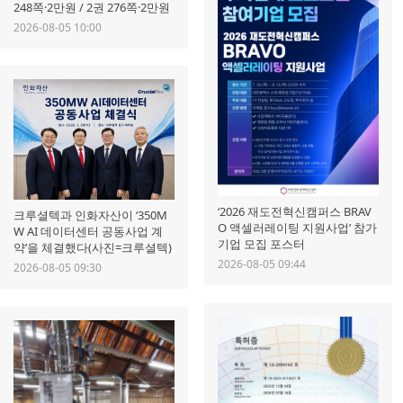
248쪽·2만원 / 2권 276쪽·2만원
2026-08-05 10:00
‘2026 재도전혁신캠퍼스 BRAV
크루셜텍과 인화자산이 ‘350M
O 액셀러레이팅 지원사업’ 참가
W AI 데이터센터 공동사업 계
기업 모집 포스터
약’을 체결했다(사진=크루셜텍)
2026-08-05 09:44
2026-08-05 09:30