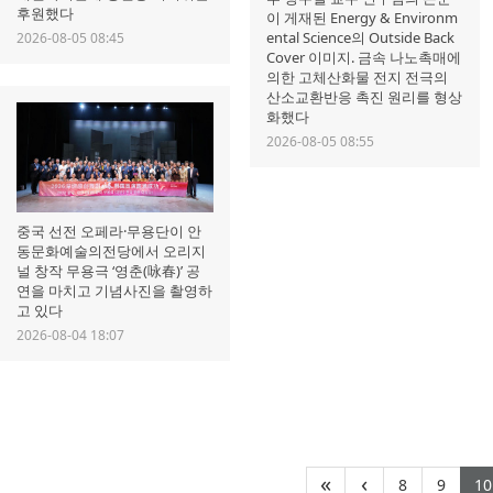
후원했다
이 게재된 Energy & Environm
ental Science의 Outside Back
2026-08-05 08:45
Cover 이미지. 금속 나노촉매에
의한 고체산화물 전지 전극의
산소교환반응 촉진 원리를 형상
화했다
2026-08-05 08:55
중국 선전 오페라·무용단이 안
동문화예술의전당에서 오리지
널 창작 무용극 ‘영춘(咏春)’ 공
연을 마치고 기념사진을 촬영하
고 있다
2026-08-04 18:07
(current
(cur
«
‹
8
9
10