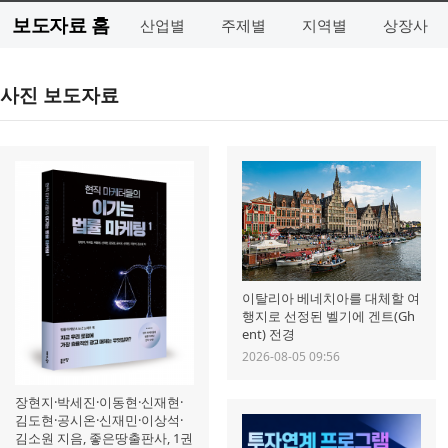
보도자료 홈
산업별
주제별
지역별
상장사
사진 보도자료
이탈리아 베네치아를 대체할 여
행지로 선정된 벨기에 겐트(Gh
ent) 전경
2026-08-05 09:56
장현지·박세진·이동현·신재현·
김도현·공시온·신재민·이상석·
김소원 지음, 좋은땅출판사, 1권