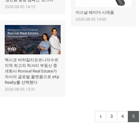
2026-08-05 14:15
아스날 레이더 시제품
2026-08-05 14:00
멕시코 바하칼리포르니아수르
지역 최고의 럭셔리 부동산 중
개회사 Ronival Real Estate가
자사의 글로벌 플랫폼으로 eXp
Realty를 선택했다
2026-08-05 13:31
(current)
(curr
(
‹
3
4
5