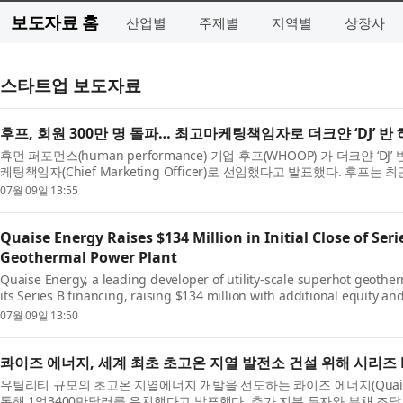
보도자료 홈
산업별
주제별
지역별
상장사
스타트업 보도자료
후프, 회원 300만 명 돌파… 최고마케팅책임자로 더크얀 ‘DJ’ 반
휴먼 퍼포먼스(human performance) 기업 후프(WHOOP) 가 더크얀 ‘DJ’ 반 
케팅책임자(Chief Marketing Officer)로 선임했다고 발표했다. 후프는 최
07월 09일 13:55
Quaise Energy Raises $134 Million in Initial Close of Seri
Geothermal Power Plant
Quaise Energy, a leading developer of utility-scale superhot geother
its Series B financing, raising $134 million with additional equity and
07월 09일 13:50
콰이즈 에너지, 세계 최초 초고온 지열 발전소 건설 위해 시리즈 B
유틸리티 규모의 초고온 지열에너지 개발을 선도하는 콰이즈 에너지(Quaise 
통해 1억3400만달러를 유치했다고 발표했다. 추가 지분 투자와 부채 조달도