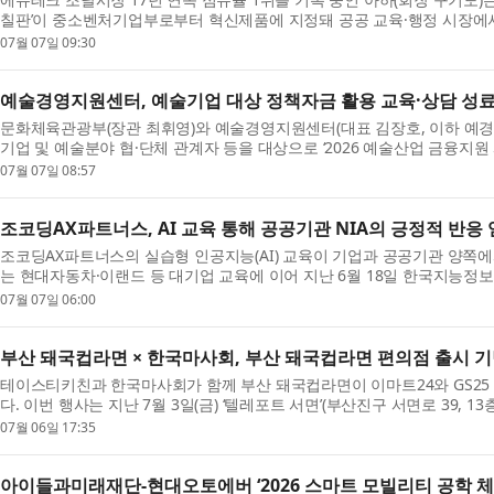
칠판’이 중소벤처기업부로부터 혁신제품에 지정돼 공공 교육·행정 시장에서의
07월 07일 09:30
예술경영지원센터, 예술기업 대상 정책자금 활용 교육·상담 성
문화체육관광부(장관 최휘영)와 예술경영지원센터(대표 김장호, 이하 예경
기업 및 예술분야 협·단체 관계자 등을 대상으로 ‘2026 예술산업 금융지원 시
07월 07일 08:57
조코딩AX파트너스, AI 교육 통해 공공기관 NIA의 긍정적 반응
조코딩AX파트너스의 실습형 인공지능(AI) 교육이 기업과 공공기관 양쪽에
는 현대자동차·이랜드 등 대기업 교육에 이어 지난 6월 18일 한국지능정보사
07월 07일 06:00
부산 돼국컵라면 × 한국마사회, 부산 돼국컵라면 편의점 출시 
테이스티키친과 한국마사회가 함께 부산 돼국컵라면이 이마트24와 GS25
다. 이번 행사는 지난 7월 3일(금) ‘텔레포트 서면’(부산진구 서면로 39, 13층)
07월 06일 17:35
아이들과미래재단-현대오토에버 ‘2026 스마트 모빌리티 공학 체