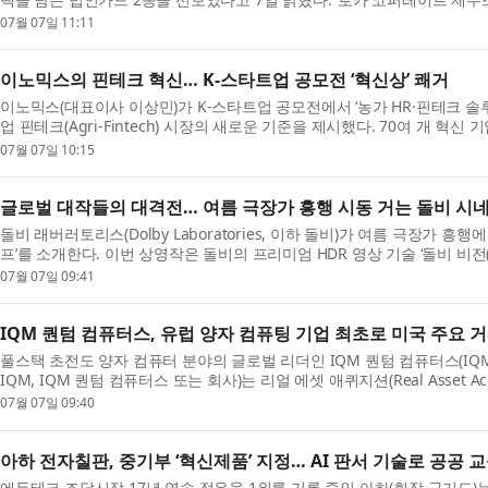
07월 07일 11:11
이노믹스의 핀테크 혁신… K-스타트업 공모전 ‘혁신상’ 쾌거
이노믹스(대표이사 이상민)가 K-스타트업 공모전에서 ‘농가 HR·핀테크 
업 핀테크(Agri-Fintech) 시장의 새로운 기준을 제시했다. 70여 개 혁신 
07월 07일 10:15
글로벌 대작들의 대격전… 여름 극장가 흥행 시동 거는 돌비 시네
돌비 래버러토리스(Dolby Laboratories, 이하 돌비)가 여름 극장가 흥행에 
프’를 소개한다. 이번 상영작은 돌비의 프리미엄 HDR 영상 기술 ‘돌비 비전(Dolby
07월 07일 09:41
IQM 퀀텀 컴퓨터스, 유럽 양자 컴퓨팅 기업 최초로 미국 주요 
풀스택 초전도 양자 컴퓨터 분야의 글로벌 리더인 IQM 퀀텀 컴퓨터스(IQM Qua
IQM, IQM 퀀텀 컴퓨터스 또는 회사)는 리얼 에셋 애퀴지션(Real Asset Acquis
07월 07일 09:40
아하 전자칠판, 중기부 ‘혁신제품’ 지정… AI 판서 기술로 공공 
에듀테크 조달시장 17년 연속 점유율 1위를 기록 중인 아하(회장 구기도)