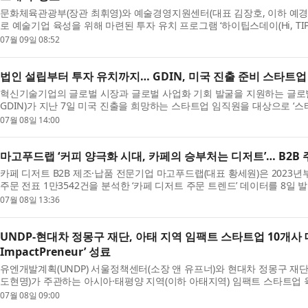
문화체육관광부(장관 최휘영)와 예술경영지원센터(대표 김장호, 이하 예경)는
로 예술기업 육성을 위해 마련된 투자 유치 프로그램 ‘하이팁스데이(Hi, TIPS!
07월 09일 08:52
법인 설립부터 투자 유치까지… GDIN, 미국 진출 준비 스타트업
혁신기술기업의 글로벌 시장과 글로벌 사업화 기회 발굴을 지원하는 글
GDIN)가 지난 7일 미국 진출을 희망하는 스타트업 임직원을 대상으로 ‘스타
07월 08일 14:00
마고푸드랩 ‘커피 양극화 시대, 카페의 승부처는 디저트’… B2B 
카페 디저트 B2B 제조·납품 전문기업 마고푸드랩(대표 황세원)은 2023년부
주문 전표 1만3542건을 분석한 ‘카페 디저트 주문 트렌드’ 데이터를 8일 발
07월 08일 13:36
UNDP-현대차 정몽구 재단, 아태 지역 임팩트 스타트업 10개사 데
ImpactPreneur’ 성료
유엔개발계획(UNDP) 서울정책센터(소장 앤 유프너)와 현대차 정몽구 재
도현명)가 주관하는 아시아·태평양 지역(이하 아태지역) 임팩트 스타트업 육성 프
07월 08일 09:00