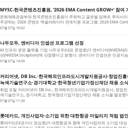
MYSC-한국콘텐츠진흥원, ‘2026 EMA Content GROW+’ 
문화체육관광부와 한국콘텐츠진흥원이 주최하고 글로벌 임팩트 투자사이자
주관하는 ‘2026 콘텐츠 액셀러레이터 연계지원 프로그램: 2026 EMA Conten
07월 07일 16:02
나두모두, 엔비디아 인셉션 프로그램 선정
AI 인프라 운영 플랫폼 기업 나두모두(대표 문영호)가 엔비디아(NVIDIA
션(NVIDIA Inception)’에 선정됐다고 밝혔다. 엔비디아 인셉션은 인공지능(A
07월 07일 14:00
커리어넷, DB Inc.·한국해외인프라도시개발지원공사·창업
녹색기술연구소·경기대학교·한국청년기업가정신재단 채용 소
취업 포털 커리어넷이 DB Inc., 한국해외인프라도시개발지원공사, 창업
색기술연구소, 경기대학교, 한국청년기업가정신재단 채용 소식을 발표했다. DB 
07월 07일 11:30
롯데카드, 개인사업자·소기업 위한 대한항공 마일리지 적립 법인
롯데카드(대표이사 정상호)가 대한항공과 함께 개인사업자와 소기업 대상 대
택을 담은 법인카드 2종을 선보였다고 7일 밝혔다. ‘로카 코퍼레이트 제우스 스