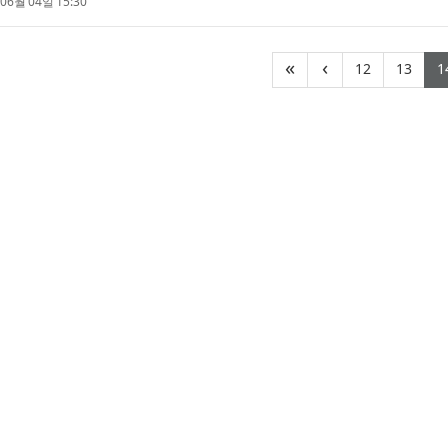
06월 04일 15:30
(current
(cur
«
‹
12
13
1