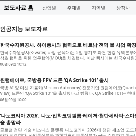
보도자료 홈
산업별
주제별
지역별
상장사
인공지능 보도자료
한국수자원공사, 하이퐁시와 협력으로 베트남 전역 물 사업 확장
한국수자원공사(K-water, 사장 윤석대)는 5일 경기도 과천 한강 유역본
상호 협력을 위한 업무협약(MOU)을 체결했다. 이날 행사에는 한국수자원공
06월 09일 10:12
퀀텀에어로, 국방용 FPV 드론 ‘QA Strike 101’ 출시
국방 AI 및 미션 자율화(Mission Autonomy) 전문기업 퀀텀에어로(Quantum 
View) 드론인 ‘QA Strike 101’을 출시했다고 밝혔다. QA Strike 101은
06월 09일 10:00
‘나노코리아 2026’, 나노·접착코팅필름·레이저·첨단세라믹·
술 총망라
글로벌 첨단 기술·비즈니스 플랫폼 ‘나노코리아 2026’에 첨단 제조업 고
라해 집결한다. 산업통상부와 과학기술정보통신부가 공동 주최하고 한국나