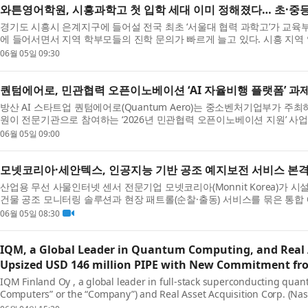
와튼영어학원, 시흥과학고 첫 입학 세대 이미 정해졌다… 초·중
경기도 시흥시 은계지구에 들어설 전국 최초 ‘서울대 협력 과학고’가 교
에 들어서면서 지역 학부모들의 진학 문의가 빠르게 늘고 있다. 시흥 지역 
06월 05일 09:30
퀀텀에어로, 민관협력 오픈이노베이션 ‘AI 자율비행 플랫폼’ 과
방산 AI 스타트업 퀀텀에어로(Quantum Aero)는 중소벤처기업부가
원이 전문기관으로 참여하는 ‘2026년 민관협력 오픈이노베이션 지원’ 사업의
06월 05일 09:00
모넷코리아·세안텍스, 인공지능 기반 공조 예지보전 서비스 본격
산업용 무선 사물인터넷 센서 전문기업 모넷코리아(Monnit Korea)가 시
건물 공조 모니터링 솔루션과 현장 패트롤(순찰·출동) 서비스를 묶은 통합 
06월 05일 08:30
IQM, a Global Leader in Quantum Computing, and Real 
Upsized USD 146 million PIPE with New Commitment fr
IQM Finland Oy , a global leader in full-stack superconducting q
Computers” or the “Company”) and Real Asset Acquisition Corp. (Nasd