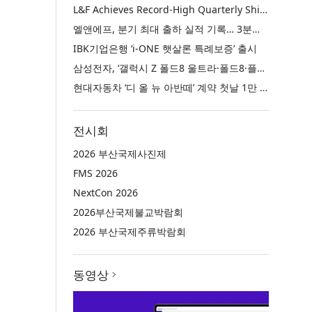
L&F Achieves Record-High Quarterly Shipments, Begins LFP Supply for North American ESS in Q3 Advancing its Two-Track NCM and LFP Growth Strategy
엘앤에프, 분기 최대 출하 실적 기록… 3분기 북미 ESS향 LFP 공급 착수 NCM+LFP ‘2-Track’ 성장 전략 실현
IBK기업은행 ‘i-ONE 햇살론 특례보증’ 출시
삼성전자, ‘갤럭시 Z 폴드8 울트라·폴드8·플립8’과 ‘갤럭시 워치 울트라2·워치9’ 국내 공식 출시
현대자동차 ‘디 올 뉴 아반떼’ 계약 첫날 1만 대 돌파
전시회
2026 부산국제사진제
FMS 2026
NextCon 2026
2026부산국제불교박람회
2026 부산국제주류박람회
동영상