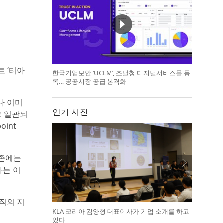
트 ‘티아
한국기업보안 ‘UCLM’, 조달청 디지털서비스몰 등
록… 공공시장 공급 본격화
나 이미
인기 사진
고 일관되
int
기존에는
아는 이
조직의 지
KLA 코리아 김양형 대표이사가 기업 소개를 하고
있다