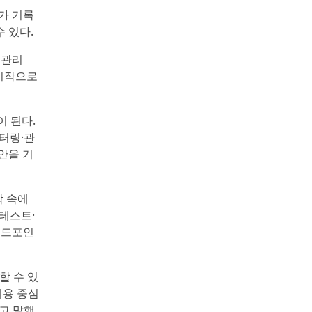
가 기록
 있다.
 관리
 시작으로
이 된다.
니터링·관
안을 기
박 속에
테스트·
엔드포인
할 수 있
비용 중심
고 말했