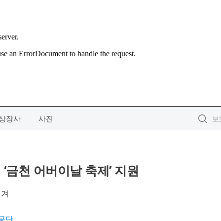
상장사
사진
‘금천 어버이날 축제’ 지원
새겨
공단