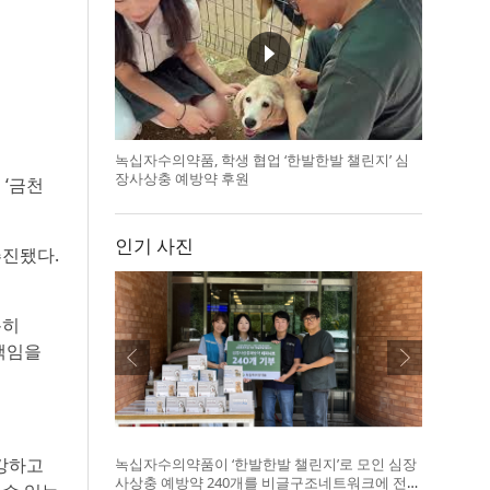
녹십자수의약품, 학생 협업 ‘한발한발 챌린지’ 심
장사상충 예방약 후원
 ‘금천
인기 사진
추진됐다.
특히
책임을
건강하고
녹십자수의약품이 ‘한발한발 챌린지’로 모인 심장
사상충 예방약 240개를 비글구조네트워크에 전달