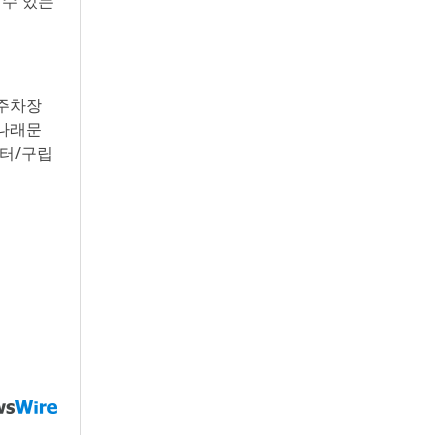
 수 있는
했다. 왼쪽부터 비글구조네트워크 김세현 대표,
캠페인을 기획한 차율하 학생, 녹십자수의약품 이
범석 팀장, 청주 수동물병원 전귀호 원장
영주차장
금나래문
터/구립