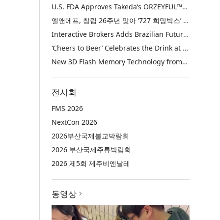
U.S. FDA Approves Takeda’s ORZEYFUL™ (oveporexton), the First and Only Medicine to Treat the Underlying Cause of Narcolepsy Type 1
엘앤에프, 창립 26주년 맞아 ‘727 희망박스’ 나눔 캠페인 진행… 임직원과 함께 대구 지역사회 상생 실천
Interactive Brokers Adds Brazilian Futures through Brazil’s B3 Exchange
‘Cheers to Beer’ Celebrates the Drink at the Heart of Life’s Meaningful Moments
New 3D Flash Memory Technology from Kioxia and Sandisk Achieves Industry’s Highest Bit Density for QLC NAND
전시회
FMS 2026
NextCon 2026
2026부산국제불교박람회
2026 부산국제주류박람회
2026 제5회 제주비엔날레
동영상