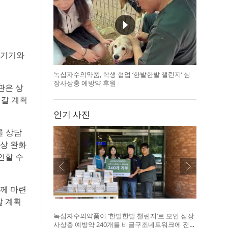
료기기와
녹십자수의약품, 학생 협업 ‘한발한발 챌린지’ 심
장사상충 예방약 후원
관은 상
어갈 계획
인기 사진
를 상담
증상 완화
인할 수
함께 마련
갈 계획
녹십자수의약품이 ‘한발한발 챌린지’로 모인 심장
사상충 예방약 240개를 비글구조네트워크에 전달