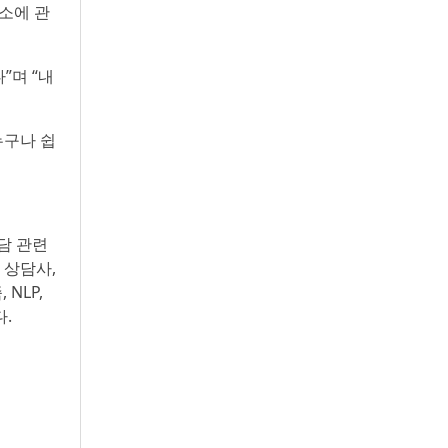
했다. 왼쪽부터 비글구조네트워크 김세현 대표,
장소에 관
캠페인을 기획한 차율하 학생, 녹십자수의약품 이
범석 팀장, 청주 수동물병원 전귀호 원장
”며 “내
누구나 쉽
담 관련
 상담사,
NLP,
다.