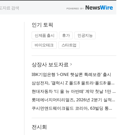
인기 토픽
신제품 출시
휴가
인공지능
바이오테크
스타트업
상장사 보도자료
IBK기업은행 ‘i-ONE 햇살론 특례보증’ 출시
삼성전자, ‘갤럭시 Z 폴드8 울트라·폴드8·플립8’과 ‘갤럭시 워치 울트라2·워치9’ 국내 공식 출시
현대자동차 ‘디 올 뉴 아반떼’ 계약 첫날 1만 대 돌파
롯데에너지머티리얼즈, 2026년 2분기 실적 발표… 전분기 대비 매출 증대
쿠시먼앤드웨이크필드 코리아, 63빌딩 통합 MD·공간 전략 수립 과정과 구현 사례 소개
전시회