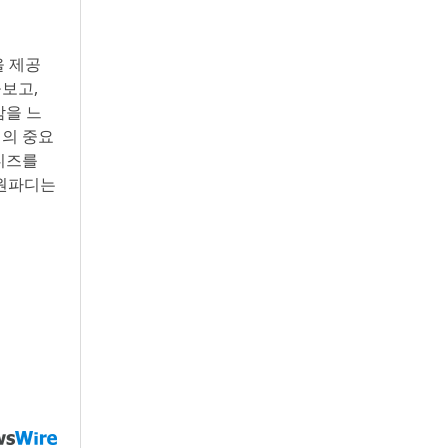
을 제공
보고,
감을 느
끼의 중요
디즈를
 원파디는