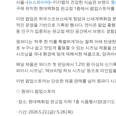
서울--(
뉴스와이어
)--키키랩의 건강한 식습관 브랜드
원파
구에 위치한 현대백화점 판교점 1층에서 팝업스토어를
이번 팝업은 하우스오브신세계 청담과 신세계백화점 본점
적인 운영을 기반으로 기획된 행사다. 연이은 팝업 흥
동 인구가 집중되는 판교점 메인 공간에서 브랜드 경험
원파디는 ‘하루 한 끼를 특별하게’라는 철학 아래 탄생
로 누구나 쉽고 맛있게 활용할 수 있는 시즈닝 제품을 
시즈닝을 국내 환경에 맞게 재해석한 제품으로, 양귀비
해당 제품은 와디즈 첫 펀딩에서 1.2억 원 이상의 신기
파이시 시즈닝’, ‘에브리띵 허브 시즈닝’ 등으로 라인업
이번 팝업스토어는 단순한 제품 판매를 넘어 원파디 시즈
◇ 원파디 팝업스토어
· 장소: 현대백화점 판교점 지하 1층 식품행사장(경기도 
· 기간: 2026.5.22.(금)~5.28.(목)