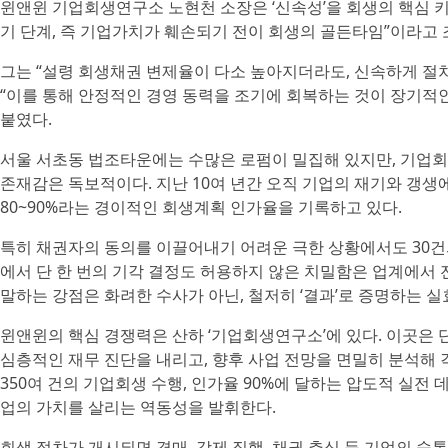
윈앤윈 기업회생연구소 노현천 소장은 ‘신속성’을 회생의 핵심 키
기 단계, 즉 기업가치가 훼손되기 전이 회생의 골든타임”이라고 
그는 “설령 회생채권 변제율이 다소 높아지더라도, 신속하게 절
“이를 통해 안정적인 경영 동력을 조기에 회복하는 것이 장기적
붙였다.
서울 서초동 법조타운에는 수많은 로펌이 밀집해 있지만, 기업
존재감은 독보적이다. 지난 10여 년간 오직 기업의 재기와 갱생
80~90%라는 경이적인 회생계획 인가율을 기록하고 있다.
특히 채권자의 동의를 이끌어내기 어려운 극한 상황에서도 30건
에서 단 한 번의 기각 결정도 허용하지 않은 치밀함은 업계에서
말하는 강점은 화려한 수사가 아닌, 철저히 ‘결과’로 증명하는 
윈앤윈의 핵심 경쟁력은 산하 ‘기업회생연구소’에 있다. 이곳은 
심층적인 재무 진단을 내리고, 향후 사업 전망을 면밀히 분석해 
350여 건의 기업회생 수행, 인가율 90%에 달하는 압도적 실
업의 가치를 살리는 역동성을 발휘한다.
회생 절차가 개시되면 경매, 강제 집행, 채권 추심 등 기업의 