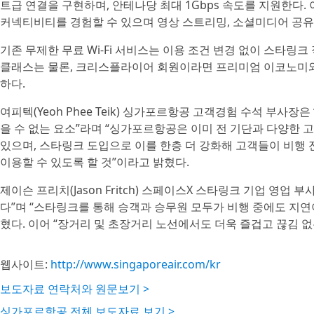
트급 연결을 구현하며, 안테나당 최대 1Gbps 속도를 지원한다
커넥티비티를 경험할 수 있으며 영상 스트리밍, 소셜미디어 공유, 
기존 무제한 무료 Wi-Fi 서비스는 이용 조건 변경 없이 스타
클래스는 물론, 크리스플라이어 회원이라면 프리미엄 이코노미와
하다.
여피텍(Yeoh Phee Teik) 싱가포르항공 고객경험 수석 부사
을 수 없는 요소”라며 “싱가포르항공은 이미 전 기단과 다양한 고
있으며, 스타링크 도입으로 이를 한층 더 강화해 고객들이 비행
이용할 수 있도록 할 것”이라고 밝혔다.
제이슨 프리치(Jason Fritch) 스페이스X 스타링크 기업 영
다”며 “스타링크를 통해 승객과 승무원 모두가 비행 중에도 지연
혔다. 이어 “장거리 및 초장거리 노선에서도 더욱 즐겁고 끊김 
웹사이트:
http://www.singaporeair.com/kr
보도자료 연락처와 원문보기 >
싱가포르항공 전체 보도자료 보기 >