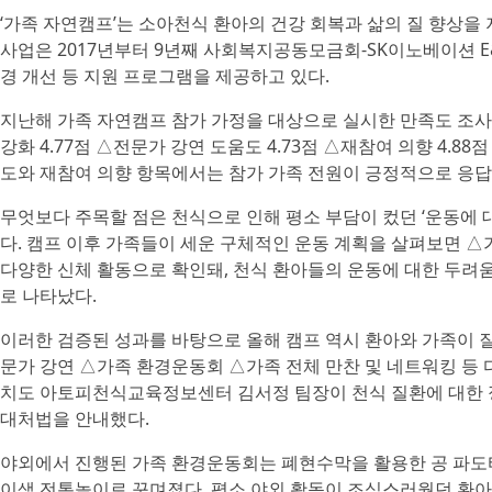
‘가족 자연캠프’는 소아천식 환아의 건강 회복과 삶의 질 향상을
사업은 2017년부터 9년째 사회복지공동모금회-SK이노베이션 E
경 개선 등 지원 프로그램을 제공하고 있다.
지난해 가족 자연캠프 참가 가정을 대상으로 실시한 만족도 조사에
강화 4.77점 △전문가 강연 도움도 4.73점 △재참여 의향 4.8
도와 재참여 의향 항목에서는 참가 가족 전원이 긍정적으로 응
무엇보다 주목할 점은 천식으로 인해 평소 부담이 컸던 ‘운동에 대
다. 캠프 이후 가족들이 세운 구체적인 운동 계획을 살펴보면 △가
다양한 신체 활동으로 확인돼, 천식 환아들의 운동에 대한 두려
로 나타났다.
이러한 검증된 성과를 바탕으로 올해 캠프 역시 환아와 가족이 
문가 강연 △가족 환경운동회 △가족 전체 만찬 및 네트워킹 등
치도 아토피천식교육정보센터 김서정 팀장이 천식 질환에 대한 
대처법을 안내했다.
야외에서 진행된 가족 환경운동회는 폐현수막을 활용한 공 파도
이색 전통놀이로 꾸며졌다. 평소 야외 활동이 조심스러웠던 환아