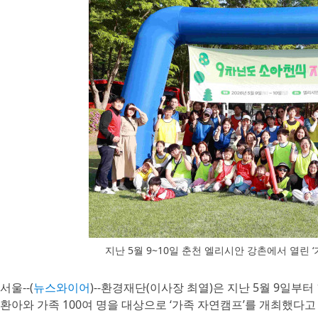
지난 5월 9~10일 춘천 엘리시안 강촌에서 열린 
서울--(
뉴스와이어
)--환경재단(이사장 최열)은 지난 5월 9일부
환아와 가족 100여 명을 대상으로 ‘가족 자연캠프’를 개최했다고