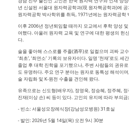
경남 진주 출신인 고인은 한국 원자력 연구와 인재 양성
년 신설된 서울대 원자력공학과(現 원자핵공학과)에 공과
원자력공학 박사학위를 취득, 1971년에는 원자력공학
이후 2006년 정년퇴임할 때까지 모교에서 후학 양성 
여했다. 아울러 원자력 교육 및 연구에 대한 평생의 
다.
술을 좋아해 스스로를 주졸(酒卒)로 일컬으며 괴짜 교
‘최초’, ‘최연소’ 기록의 보유자이다. 일명 ‘천재’로도
졸업 후 대학 진학을 포기했으나, 주변 사람들의 권유로
도 유명하다. 주요 연구 분야는 원자로 동특성 해석이며
술 자립화 및 K-원전 수출을 견인해 왔다.
유족으로는 신도형(배우자), 정영욱, 정승혜, 정주혜, 정주
진재(이상 손) 씨 등이 있다. 고인의 유지에 따라 부의
- 빈소: 서울성모장례식장(강남성모병원) 31호실
- 발인: 2026년 5월 14일(목) 오전 9시 30분