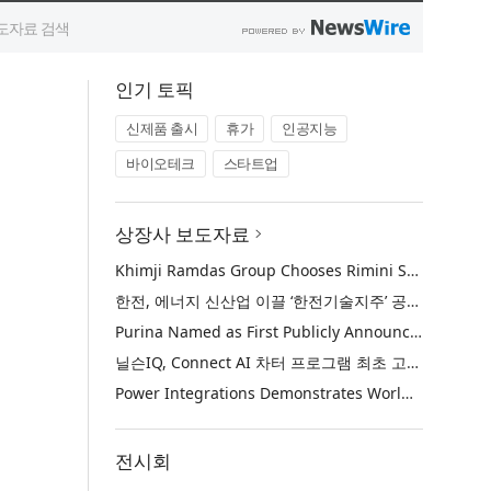
인기 토픽
신제품 출시
휴가
인공지능
바이오테크
스타트업
상장사 보도자료
Khimji Ramdas Group Chooses Rimini Street to Reduce SAP Support Costs, Protect 700+ Customizations and Reinvest Savings in Innovation
한전, 에너지 신산업 이끌 ‘한전기술지주’ 공식 출범
Purina Named as First Publicly Announced NIQ ConnectAI Charter Client
닐슨IQ, Connect AI 차터 프로그램 최초 고객사 ‘퓨리나’ 선정
Power Integrations Demonstrates World’s First 2200 V GaN Technology for Next-Era High-Voltage Power Systems
전시회