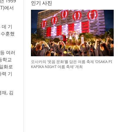
 1959
인기 사진
T)에서
 데 기
 수훈했
등 여러
고등학교
오사카의 ‘웃음 문화’를 담은 여름 축제 ‘OSAKA PI
 일화로
KAPIKA NIGHT 여름 축제’ 개최
자력 기
영재, 김