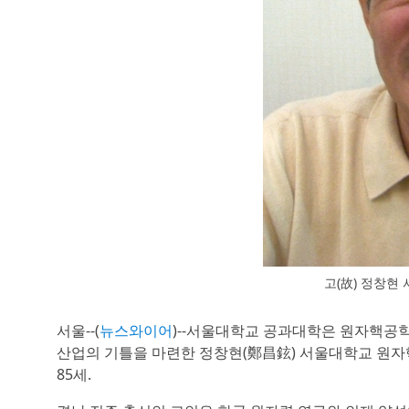
고(故) 정창
서울--(
뉴스와이어
)--서울대학교 공과대학은 원자핵공
산업의 기틀을 마련한 정창현(鄭昌鉉) 서울대학교 원자핵
85세.