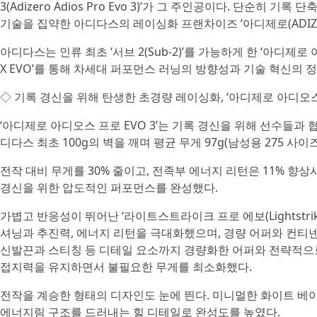
3(Adizero Adios Pro Evo 3)’가 그 주인공이다. 단순히
기술을 집약한 아디다스의 레이싱화 프랜차이즈 ‘아디제로(ADIZE
아디다스는 인류 최초 ‘서브 2(Sub-2)’를 가능하게 한 ‘아디제
X EVO’를 통해 차세대 퍼포먼스 러닝의 방향성과 기술 혁신의 
◇ 기록 경신을 위해 탄생한 초경량 레이싱화, ‘아디제로 아디오스 
‘아디제로 아디오스 프로 EVO 3’는 기록 경신을 위해 선수들과
디다스 최초 100g의 벽을 깨며 평균 무게 97g(남성용 275 
전작 대비 무게를 30% 줄이고, 전족부 에너지 리턴은 11% 향상시켰다
경신을 위한 압도적인 퍼포먼스를 완성했다.
가볍고 반응성이 뛰어난 ‘라이트스트라이크 프로 에보(Lightstrike 
셔닝과 추진력, 에너지 리턴을 극대화했으며, 경량 어퍼와 컨티넨탈(
신발끈과 스티칭 등 디테일 요소까지 경량화한 어퍼와 전략적으
접지력을 유지하면서 불필요한 무게를 최소화했다.
전작을 계승한 형태의 디자인도 눈에 띈다. 미니멀한 화이트 베
에너지림 구조를 드러내는 힐 디테일로 완성도를 높였다.