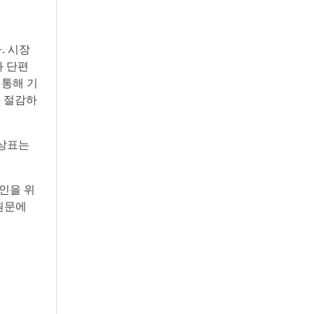
. 시장
와 단편
 통해 기
을 절감하
든 상표는
인을 위
원문에