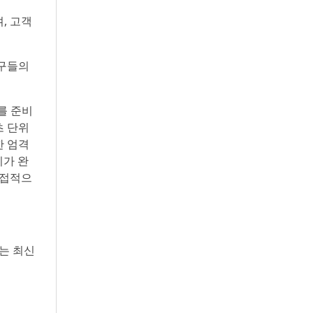
쪽에서 다섯 번째), 허정은 한국연구재단 학술진
흥본부장(앞열 왼쪽에서 여섯 번째)이 전국 20개
, 고객
대학 사업단 참석자들과 터치버튼 퍼포먼스를 하
고 있다
도구들의
포를 준비
초 단위
한 엄격
비가 완
직접적으
는 최신