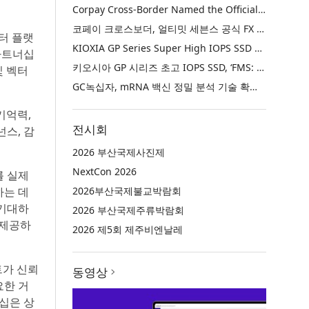
Corpay Cross-Border Named the Official FX Partner of Ultimate Sevens
코페이 크로스보더, 얼티밋 세븐스 공식 FX 파트너로 선정
이터 플랫
KIOXIA GP Series Super High IOPS SSD Named ‘Best of Show’ at FMS: the Future of Memory and Storage 2026
파트너십
키오시아 GP 시리즈 초고 IOPS SSD, ‘FMS: 메모리 및 스토리지의 미래 2026’에서 ‘베스트 오브 쇼’ 수상
및 벡터
GC녹십자, mRNA 백신 정밀 분석 기술 확보… 국제 학술지 논문 게재
기억력,
전시회
스, 감
2026 부산국제사진제
NextCon 2026
를 실제
하는 데
2026부산국제불교박람회
 기대하
2026 부산국제주류박람회
 제공하
2026 제5회 제주비엔날레
트가 신뢰
동영상
요한 거
십은 상