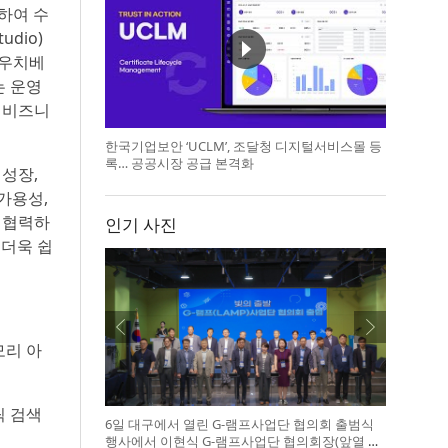
하여 수
dio)
카우치베
는 운영
 비즈니
한국기업보안 ‘UCLM’, 조달청 디지털서비스몰 등
록… 공공시장 공급 본격화
 성장,
가용성,
 협력하
인기 사진
 더욱 쉽
모리 아
틱 검색
6일 대구에서 열린 G-램프사업단 협의회 출범식
행사에서 이현식 G-램프사업단 협의회장(앞열 왼