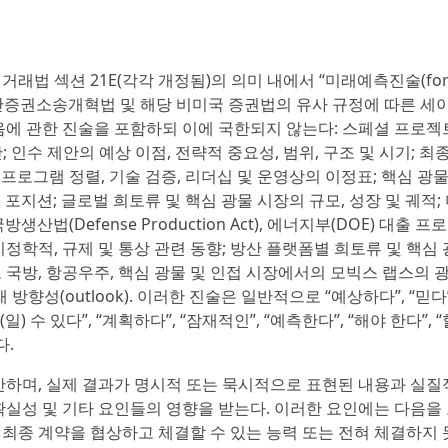
권거래법 섹션 21E(각각 개정됨)의 의미 내에서 “미래예측진술(forw
995년 민간증권소송개혁법 및 해당 비미국 증권법의 유사 규정에 따른 세
에 관한 진술을 포함하되 이에 국한되지 않는다: 스페셜 프로젝
의 인수 제안; 인수 제안의 예상 이점, 전략적 중요성, 범위, 구조 및 시기; 
방 프로그램 정렬, 기술 검증, 리더십 및 운영상의 이정표; 핵심 광물
 포지션; 글로벌 희토류 및 핵심 광물 시장의 규모, 성장 및 궤적;
국방생산법(Defense Production Act), 에너지부(DOE) 대출 
정학적, 규제 및 통상 관련 동향; 방산 플랫폼별 희토류 및 핵심 
 국방, 항공우주, 핵심 광물 및 인접 시장에서의 모빅스 랩스의
래 방향성(outlook). 이러한 진술은 일반적으로 “예상하다”, “믿다”
(일) 수 있다”, “계획하다”, “잠재적인”, “예측한다”, “해야 한다”, “
다.
하며, 실제 결과가 명시적 또는 묵시적으로 표현된 내용과 실
불확실성 및 기타 요인들의 영향을 받는다. 이러한 요인에는 다음을
 최종 계약을 협상하고 체결할 수 있는 능력 또는 전혀 체결하지