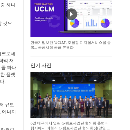
 중 하나
할 것으
한국기업보안 ‘UCLM’, 조달청 디지털서비스몰 등
록… 공공시장 공급 본격화
이크로세
전략적 재
인기 사진
 중 하나
절한 플랫
다.
러 규모
 및 에너지
6일 대구에서 열린 G-램프사업단 협의회 출범식
행사에서 이현식 G-램프사업단 협의회장(앞열 왼