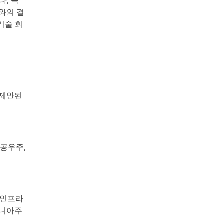
라, 즉
와의 결
기술 회
 제안된
항공우주,
원 인프라
포니아주