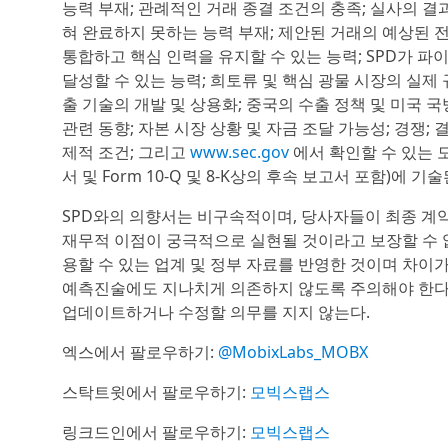
능력 부재; 관례적인 거래 종결 조건의 충족; 실사의 결
혀 완료하지 못하는 능력 부재; 제안된 거래의 예상된 전
통합하고 핵심 인력을 유지할 수 있는 능력; SPD가
달성할 수 있는 능력; 희토류 및 핵심 광물 시장의 실제 
출 기술의 개발 및 상용화; 중국의 수출 정책 및 미국 국
관련 동향; 자본 시장 상황 및 자금 조달 가능성; 경쟁;
제적 조건; 그리고
www.sec.gov
에서 확인할 수 있는 모
서 및 Form 10-Q 및 8-K상의 후속 보고서 포함)에 기
SPD와의 의향서는 비구속적이며, 당사자들이 최종 계약
재무적 이점이 궁극적으로 실현될 것이라고 보장할 수 
용할 수 있는 업계 및 정부 자료를 반영한 것이며 차이가
예측진술에도 지나치게 의존하지 않도록 주의해야 한다.
업데이트하거나 수정할 의무를 지지 않는다.
엑스에서 팔로우하기:
@MobixLabs_MOBX
스탁트윗에서 팔로우하기:
모빅스랩스
링크드인에서 팔로우하기:
모빅스랩스