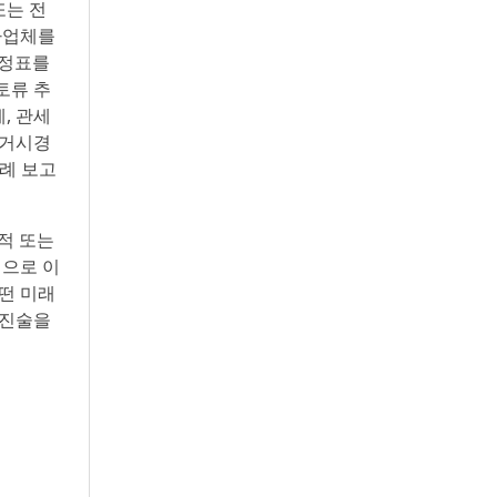
또는 전
 사업체를
이정표를
토류 추
, 관세
 거시경
연례 보고
적 또는
적으로 이
어떤 미래
 진술을