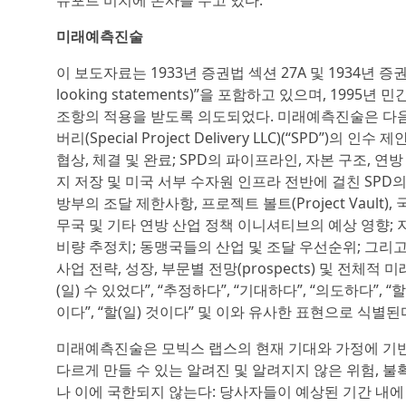
뉴포트 비치에 본사를 두고 있다.
미래예측진술
이 보도자료는 1933년 증권법 섹션 27A 및 1934년 증
looking statements)”을 포함하고 있으며, 1
조항의 적용을 받도록 의도되었다. 미래예측진술은 다음
버리(Special Project Delivery LLC)(“SPD”)
협상, 체결 및 완료; SPD의 파이프라인, 자본 구조, 연
지 저장 및 미국 서부 수자원 인프라 전반에 걸친 SPD의
방부의 조달 제한사항, 프로젝트 볼트(Project Vault), 
무국 및 기타 연방 산업 정책 이니셔티브의 예상 영향; 지
비량 추정치; 동맹국들의 산업 및 조달 우선순위; 그리고
사업 전략, 성장, 부문별 전망(prospects) 및 전체적 미
(일) 수 있었다”, “추정하다”, “기대하다”, “의도하다”, “할
이다”, “할(일) 것이다” 및 이와 유사한 표현으로 식별된
미래예측진술은 모빅스 랩스의 현재 기대와 가정에 기반
다르게 만들 수 있는 알려진 및 알려지지 않은 위험, 
나 이에 국한되지 않는다: 당사자들이 예상된 기간 내에