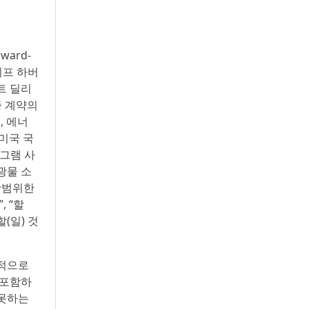
ard-
이프 하버
트 딜리
최종 계약의
, 에너
 미국 국
프로그램 사
광물 소
 광범위한
, “할
할(일) 것
질적으로
 포함하
 못하는