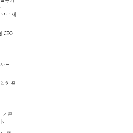
 활용되
쪽에서 다섯 번째), 허정은 한국연구재단 학술진
소
흥본부장(앞열 왼쪽에서 여섯 번째)이 전국 20개
대학 사업단 참석자들과 터치버튼 퍼포먼스를 하
개적으로 제
고 있다
겸 CEO
 사드
동일한 플
에 의존
다.