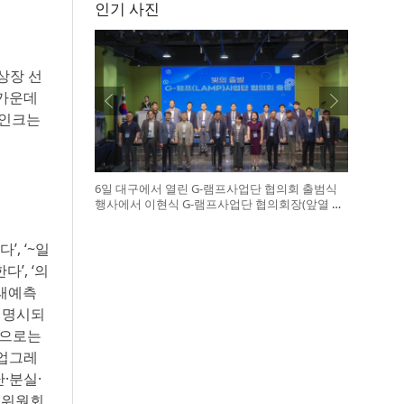
인기 사진
 상장 선
 가운데
 인크는
6일 대구에서 열린 G-램프사업단 협의회 출범식
행사에서 이현식 G-램프사업단 협의회장(앞열 왼
쪽에서 다섯 번째), 허정은 한국연구재단 학술진
흥본부장(앞열 왼쪽에서 여섯 번째)이 전국 20개
’, ‘~일
대학 사업단 참석자들과 터치버튼 퍼포먼스를 하
고 있다
다’, ‘의
미래예측
 명시되
인으로는
·업그레
·분실·
거래위원회