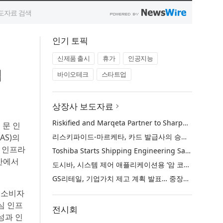
인기 토픽
신제품 출시
휴가
인공지능
력
바이오테크
스타트업
상장사 보도자료
Riskified and Marqeta Partner to Sharpen Card Issuer Authorization Decisions and Help Reduce False Declines
는 문 인
AS)의
리스키파이드-마르케타, 카드 발급사의 승인 판단 정교화 및 오거절 감소 위해 협력
심 인프라
Toshiba Starts Shipping Engineering Samples of TXZ+™ Family Entry‑Class M4V Group, Standard Microcontrollers with Arm® Cortex®‑M4 Core for System Control Applications
반에서
도시바, 시스템 제어 애플리케이션용 ‘암 코어텍스-M4’ 코어 탑재 표준 마이크로컨트롤러 TXZ+ 패밀리 엔트리 클래스 ‘M4V 그룹’ 엔지니어링 샘플 출하 개시
GS리테일, 기업가치 제고 계획 발표… 중장기 성장 기반 강화와 주주가치 제고
을 소비자
심 인프
전시회
성과 인