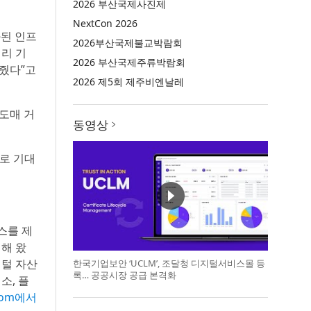
2026 부산국제사진제
NextCon 2026
화된 인프
2026부산국제불교박람회
리 기
2026 부산국제주류박람회
줬다”고
2026 제5회 제주비엔날레
도매 거
동영상
으로 기대
비스를 제
력해 왔
지털 자산
한국기업보안 ‘UCLM’, 조달청 디지털서비스몰 등
록… 공공시장 공급 본격화
래소, 플
.com에서