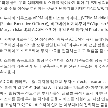
“확장 중인 우리 생태계에 비스타를 맞이하게 되어 기쁘게 생각
기술 주도 성장을 추진하는 것을 지원하기를 기대한다”고 말했다
아부다비 사무소는 VEPM 미들 이스트 리미티드(VEPM Middle East 
(Senior Executive Officer)인 비그네쉬 비자야쿠마르(Vign
Maryah Island)의 ADGM 스퀘어 내 알 카템 타워(Al Khatem 
비자야쿠마르는 “FSRA 정식 승인 획득은 ADGM의 규제 프레
구축하겠다는 약속을 모두 반영한다”며 “아부다비에 전담 팀을
터프라이즈 소프트웨어 투자 수요를 연결하는 가교 역할을 잘 수행
비스타의 중동으로의 확장은 아부다비 소재 기관들과의 공동 투자
펀드와의 기존 관계 위에 구축된다. 이번 신규 사무소는 미국과
확대한다.
ADIO의 핀테크, 보험, 디지털 및 대체 투자(FinTech, Insurance, Di
인 파티마 알 하마디(Fatima Al Hamadi)는 “비스타가 아
에서 활동하는 선도적인 투자사들의 글로벌 목적지로서 아부다비의 
러스터를 통해 우리는 차세대 금융 서비스를 지원하고, 시장 연
를 조성하고 있으며, 비스타의 입지는 아부다비의 진화하는 금융 