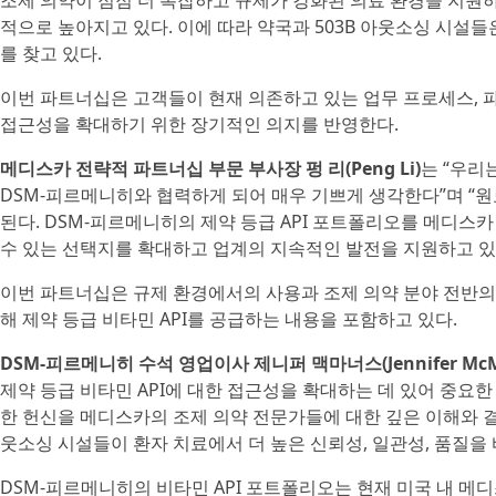
조제 의약이 점점 더 복잡하고 규제가 강화된 의료 환경을 지원하
적으로 높아지고 있다. 이에 따라 약국과 503B 아웃소싱 시설
를 찾고 있다.
이번 파트너십은 고객들이 현재 의존하고 있는 업무 프로세스, 
접근성을 확대하기 위한 장기적인 의지를 반영한다.
메디스카 전략적 파트너십 부문 부사장 펑 리(Peng Li)
는 “우리
DSM-피르메니히와 협력하게 되어 매우 기쁘게 생각한다”며 “
된다. DSM-피르메니히의 제약 등급 API 포트폴리오를 메디스
수 있는 선택지를 확대하고 업계의 지속적인 발전을 지원하고 있
이번 파트너십은 규제 환경에서의 사용과 조제 의약 분야 전반의
해 제약 등급 비타민 API를 공급하는 내용을 포함하고 있다.
DSM-피르메니히 수석 영업이사 제니퍼 맥마너스(Jennifer McM
제약 등급 비타민 API에 대한 접근성을 확대하는 데 있어 중요한
한 헌신을 메디스카의 조제 의약 전문가들에 대한 깊은 이해와 결
웃소싱 시설들이 환자 치료에서 더 높은 신뢰성, 일관성, 품질을
DSM-피르메니히의 비타민 API 포트폴리오는 현재 미국 내 메