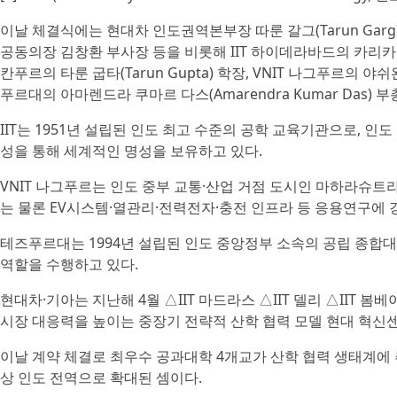
이날 체결식에는 현대차 인도권역본부장 따룬 갈그(Tarun Ga
공동의장 김창환 부사장 등을 비롯해 IIT 하이데라바드의 카리카파티 나라하
칸푸르의 타룬 굽타(Tarun Gupta) 학장, VNIT 나그푸르의 야쉬완트
푸르대의 아마렌드라 쿠마르 다스(Amarendra Kumar Das)
IIT는 1951년 설립된 인도 최고 수준의 공학 교육기관으로, 인
성을 통해 세계적인 명성을 보유하고 있다.
VNIT 나그푸르는 인도 중부 교통·산업 거점 도시인 마하라슈트
는 물론 EV시스템·열관리·전력전자·충전 인프라 등 응용연구에 
테즈푸르대는 1994년 설립된 인도 중앙정부 소속의 공립 종합대학(Ce
역할을 수행하고 있다.
현대차·기아는 지난해 4월 △IIT 마드라스 △IIT 델리 △IIT
시장 대응력을 높이는 중장기 전략적 산학 협력 모델 현대 혁신
이날 계약 체결로 최우수 공과대학 4개교가 산학 협력 생태계에
상 인도 전역으로 확대된 셈이다.