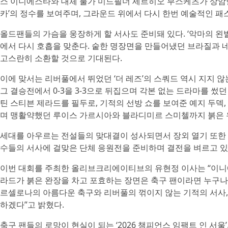
스 이니에스타와 대체 불가 미드필더 세르히오 부스케츠가 상암벌에 
카’의 정수를 보여주며, 그라운드 위에서 다시 한번 예술적인 패
올드팬들의 가슴을 웅장하게 할 서사도 준비돼 있다. ‘악마의 왼
에서 다시 호흡을 맞춘다. 숱한 명장면을 만들어냈던 브라질과 
고스란히 소환할 것으로 기대된다.
이에 맞서는 리버풀에서 뛰었던 ‘더 레즈’의 스쿼드 역시 지지 않
그 결승전에서 0-3을 3-3으로 뒤집으며 각본 없는 드라마를 썼
틴 스티븐 제라드를 필두로, 기적의 선방 쇼를 보여준 예지 두덱
며 맹활약했던 루이스 가르시아와 블라디미르 스미첼까지 붉은 유
세대를 아우르는 전설들의 맞대결이 성사되면서 장외 열기 또한 유
수들의 서사에 걸맞은 단체 응원전을 준비하며 결전을 벼르고 있
이번 대회를 주최한 올리브크리에이티브의 유현정 이사는 “이니
라드가 붉은 완장을 차고 포효하는 장면은 축구 팬이라면 누구나 
르셀로나의 아름다운 축구와 리버풀의 꺾이지 않는 기적의 서사,
하겠다”고 밝혔다.
축구 팬들의 로망이 현실이 되는 ‘2026 챔피언스 임팩트 인 서울’