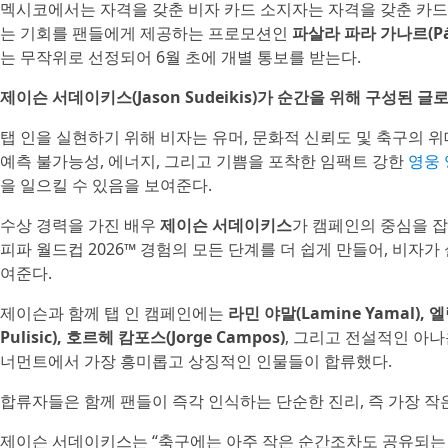
멕시코에서는 자격을 갖춘 비자 카드 소지자는 자격을 갖춘 카드를
는 기회를 팬들에게 제공하는 프로모션인
파살라 파라 가나르(Pása
는 무작위로 선정되어 6월 초에 개별 통보를 받는다.
제이슨 서데이키스(Jason Sudeikis)가 순간을 위해 구성된 
탭 인을 실현하기 위해 비자는 유머, 문화적 신뢰도 및 축구의 
예측 불가능성, 에너지, 그리고 기쁨을 포착한 임팩트 강한
영웅
을 일으킬 수 있음을 보여준다.
수상 경력을 가진 배우
제이슨 서데이키스
가 캠페인의 중심을 잡
피파 월드컵 2026™ 경험의 모든 단계를 더 쉽게 만들어, 비
여준다.
제이슨과 함께 탭 인 캠페인에는
라민 야말(Lamine Yamal), 엘
Pulisic), 호르헤 캄포스(Jorge Campos)
, 그리고 전설적인 아
너먼트에서 가장 흥미롭고 상징적인 인물들이 합류했다.
합류자들은 함께 팬들이 즉각 인식하는 단순한 진리, 즉 가장 작은
제이슨 서데이키스는 “축구에는 아주 작은 순간조차도 공유되는 