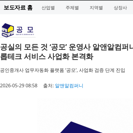
보도자료 홈
산업별
주제별
지역별
상장사
공실의 모든 것 ‘공모’ 운영사 알앤알컴퍼
롭테크 서비스 사업화 본격화
공인중개사 업무자동화 플랫폼 ‘공모’, 사업화 검증 단계 진입
2026-05-29 08:58
출처:
알앤알컴퍼니