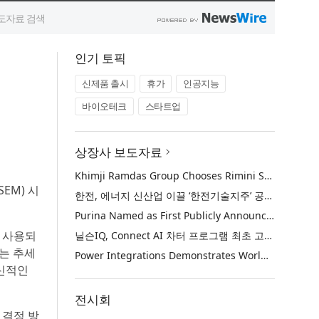
인기 토픽
신제품 출시
휴가
인공지능
바이오테크
스타트업
상장사 보도자료
Khimji Ramdas Group Chooses Rimini Street to Reduce SAP Support Costs, Protect 700+ Customizations and Reinvest Savings in Innovation
EM) 시
한전, 에너지 신산업 이끌 ‘한전기술지주’ 공식 출범
Purina Named as First Publicly Announced NIQ ConnectAI Charter Client
리 사용되
닐슨IQ, Connect AI 차터 프로그램 최초 고객사 ‘퓨리나’ 선정
는 추세
Power Integrations Demonstrates World’s First 2200 V GaN Technology for Next-Era High-Voltage Power Systems
혁신적인
전시회
 결정 방