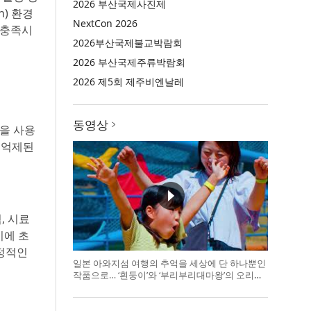
2026 부산국제사진제
n) 환경
NextCon 2026
게 충족시
2026부산국제불교박람회
2026 부산국제주류박람회
2026 제5회 제주비엔날레
동영상
을 사용
이 억제된
, 시료
시에 초
안정적인
일본 아와지섬 여행의 추억을 세상에 단 하나뿐인
작품으로… ‘흰둥이’와 ‘부리부리대마왕’의 오리지
널 도기 색