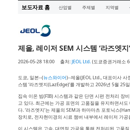
보도자료 홈
산업별
주제별
지역별
제올, 레이저 SEM 시스템 ‘라즈엣지
2026-05-28 18:00
출처:
JEOL Ltd.
(도쿄증권거래소 69
도쿄, 일본--(
뉴스와이어
)--제올(JEOL Ltd., 대표
스템 ‘라즈엣지(LazEdge)’를 개발하고 2026년 5월
집속 이온 빔(FIB) 시스템과 같은 단면 시편 전처리 장
고 있다. 최근에는 가공 표면의 고품질을 유지하면서도
다. ‘라즈엣지’는 제올의 SEM과 하마마츠 포토닉스(Hama
장치로, 전자현미경의 시료 챔버 내부에서 레이저 가공을
이 시스템은 고속, 대면적 가공을 통해 전처리된 고품질 