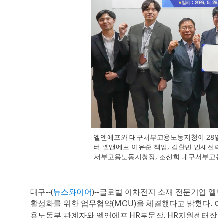
엘앤에프와 대구서부고용노동지청이 28일
터 엘앤에프 이유준 책임, 김환민 인재전략
서부고용노동지청장, 조선희 대구서부고용
대구--(
뉴스와이어
)--글로벌 이차전지 소재 전문기업 
활성화를 위한 업무협약(MOU)을 체결했다고 밝혔다
용노동부 관계자와 엘앤에프 HR부문장, HR지원센터장 