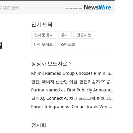
인기 토픽
신제품 출시
휴가
인공지능
결
바이오테크
스타트업
상장사 보도자료
Khimji Ramdas Group Chooses Rimini Street to Reduce SAP Support Costs, Protect 700+ Customizations and Reinvest Savings in Innovation
한전, 에너지 신산업 이끌 ‘한전기술지주’ 공식 출범
Purina Named as First Publicly Announced NIQ ConnectAI Charter Client
닐슨IQ, Connect AI 차터 프로그램 최초 고객사 ‘퓨리나’ 선정
Power Integrations Demonstrates World’s First 2200 V GaN Technology for Next-Era High-Voltage Power Systems
전시회