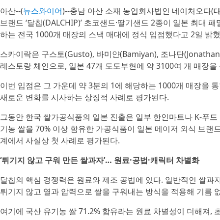
아산--(
뉴스와이어
)--충남 아산 소재 농업회사법인 네이처오다(대
브랜드 ‘달칩(DALCHIP)’ 초코샌드·딸기샌드 2종이 일본 최대 패밀
하는 전국 1000개 매장의 스낵 매대에 정식 입점했다고 2일 밝혔
스카이락은 구스토(Gusto), 바미얀(Bamiyan), 조나단(Jonat
레스토랑 체인으로, 일본 47개 도도부현에 약 3100여 개 매장을
이번 입점은 그 가운데 약 3분의 1에 해당하는 1000개 매장을
새로운 변화를 시사하는 상징적 사례로 평가된다.
그동안 한국 쌀가공식품의 일본 진출은 일부 한인마트나 K-푸드 
기농 쌀을 70% 이상 함유한 가공식품이 일본 메이저 외식 브랜드
계에서 사실상 첫 사례로 평가된다.
‘튀기지 않고 구워 만든 쌀과자’… 원료·공법·캐릭터 차별화
달칩의 핵심 경쟁력은 원료와 제조 공법에 있다. 일반적인 쌀과
튀기지 않고 열과 압력으로 쌀을 구워내는 방식을 적용해 기름 
여기에 국산 유기농 쌀 71.2% 함유라는 원료 차별성이 더해져,