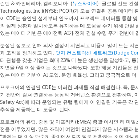
런던 & 카핀테리아, 캘리포니아--(
뉴스와이어
)--글로벌 선도 
Technologies, Inc.)(NYSE: PCOR)가 오늘 연결된 공통 데이터
이 CDE는 승인된 설계부터 인도까지 프로젝트 데이터를 통합 및
의 실제 상황과 일치하도록 유지하는 데 도움을 주기 위해 단일 
있는 데이터 기반은 에이전틱 AI가 전체 건설 수명 주기 전반에 
분절된 정보로 인해 의사 결정이 지연되고 비용이 많이 드는 지연
과 조직을 정의하고 있다.
닷지 컨스트럭션 네트워크(Dodge Constr
터 관행을 갖춘 기업은 최대 23% 더 높은 생산성을 달성하고, 동
지연을 6일 이상 줄이는 것으로 나타났다. 또한 해당 기업들은 전
있는 데이터 기반이 AI 도입, 운영 효율성, 그리고 궁극적으로 
프로코어의 연결된 CDE는 이러한 과제를 직접 해결한다. 즉, 
기 전반에 걸쳐 연결하는 능동적 거버넌스 환경으로 전환하며, 이 모든 
Safety Act)에 따라 운영되는 유럽 팀에게 이 연결된 기록은
추적을 제공하는 데 도움이 된다.
프로코어의 유럽, 중동 및 아프리카(EMEA) 총괄 이사인 리 마일스
전을 이루었지만, 많은 조직이 여전히 연결되지 않은 시스템과 
“과제는 더 이상 단순히 종이에서 디지털로 전환하는 것이 아니라