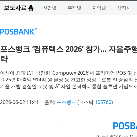
보도자료 홈
산업별
주제별
지역별
상장사
포스뱅크 ‘컴퓨텍스 2026’ 참가… 자율주행
략
아시아 최대 ICT 박람회 ‘Computex 2026’서 프리미엄 POS 
2025년 매출액 914억 원 달성 등 견고한 성장… 로봇·AI 중심의
기술 개발 결실인 로봇 및 AI 사업 본격화… 통합 솔루션 기업으
2026-06-02 11:41
출처:
포스뱅크
(코스닥
105760
)