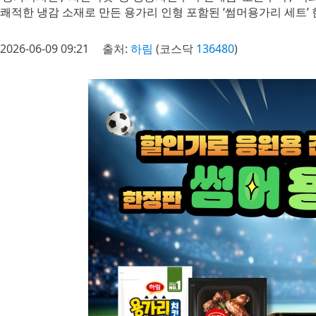
쾌적한 냉감 소재로 만든 용가리 인형 포함된 ‘썸머용가리 세트’ 
2026-06-09 09:21
출처:
하림
(코스닥
136480
)