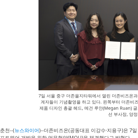
7일 서울 중구 더존을지타워에서 열린 더존비즈온과 
계자들이 기념촬영을 하고 있다. 왼쪽부터 더존비즈온 김
제품 디자인 총괄 헤드, 메건 루안(Megan Ruan)
선 부사장, 양
춘천--(
뉴스와이어
)--더존비즈온(공동대표 이강수·지용구)은 7일 
프트웨어 개발을 위한 업무협약(MOU)을 체결했다고 밝혔다.