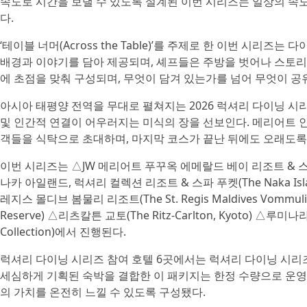
속도로 시간을 보낼 수 있도록 설계된 이번 시리즈는 일상의 속
다.
‘테이블 너머(Across the Table)’를 주제로 한 이번 시리
배경과 이야기를 담아 제공되며, 셰프들은 주방을 벗어나 스토리
에 초점을 맞춰 구성되며, 무엇이 담겨 있는가를 넘어 무엇이 
아시아 태평양 전역을 무대로 펼쳐지는 2026 럭셔리 다이닝 시
및 인간적 연결이 어우러지는 미식의 장을 선보인다. 메리어트
객들을 식탁으로 초대하며, 마지막 코스가 끝난 뒤에도 오래도록 
이번 시리즈는 △JW 메리어트 푸꾸옥 에메랄드 베이 리조트 & 스파(JW Mar
나카 아일랜드, 럭셔리 컬렉션 리조트 & 스파 푸켓(The Naka Island, a
레지스 몰디브 봄물리 리조트(The St. Regis Maldives Vommuli 
Reserve) △리츠칼튼 교토(The Ritz-Carlton, Kyoto) △루미나라
Collection)에서 진행된다.
럭셔리 다이닝 시리즈 참여 호텔 6곳에서는 럭셔리 다이닝 시리
세심하게 기획된 숙박을 결합한 이 패키지는 한정 수량으로 운영
의 가치를 온전히 느낄 수 있도록 구성됐다.