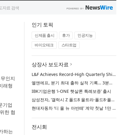
인기 토픽
신제품 출시
휴가
인공지능
바이오테크
스타트업
상장사 보도자료
L&F Achieves Record-High Quarterly Shipments, Begins LFP Supply for North American ESS in Q3 Advancing its Two-Track NCM and LFP Growth Strategy
아 무인지
엘앤에프, 분기 최대 출하 실적 기록… 3분기 북미 ESS향 LFP 공급 착수 NCM+LFP ‘2-Track’ 성장 전략 실현
 미래형
IBK기업은행 ‘i-ONE 햇살론 특례보증’ 출시
삼성전자, ‘갤럭시 Z 폴드8 울트라·폴드8·플립8’과 ‘갤럭시 워치 울트라2·워치9’ 국내 공식 출시
전문기업
현대자동차 ‘디 올 뉴 아반떼’ 계약 첫날 1만 대 돌파
 위한 협
전시회
증가하는