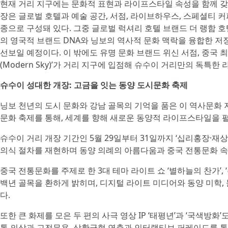
현재 거리 지구에는 문화적 표현과 라이프스타일 속성을 함께 갖춘
장은 글로벌 호텔과 예술 공간, 서점, 라이브하우스, 스페셜티 커
종으로 구성돼 있다. 그중 글로벌 럭셔리 호텔 브랜드 더 랭함 호
의 영국적 브랜드 DNA와 닝보의 역사적 문화 맥락을 융합한 저
선보일 예정이다. 이 밖에도 유명 문화 브랜드 위신 서점, 중국 
(Modern Sky)’가 거리 지구에 입점해 슈수이 거리만의 독특
슈수이 성대한 개장: 고금을 잇는 동양 도시문화 축제
닝보 천년의 도시 문화와 강남 골목의 기억을 품은 이 역사문화 
문화 축제를 통해, 세계를 향해 새로운 동양적 라이프스타일을 펼
슈수이 거리 개장 기간인 5월 29일부터 31일까지 ‘십리홍장·재상
의식 절차를 재현하며 동양 의례의 아름다움과 중국 전통문화 속
중국 전통문화를 주제로 한 3대 테마 라이트 쇼 ‘별하늘의 찬가’, 
백년 골목을 환하게 밝히며, 디지털 라이트 미디어와 동양 미학
다.
또한 큰 화제를 모은 두 편의 사극 영상 IP ‘태평년’과 ‘국색방
통 의상과 고전무용, 상황극형 연출과 인터랙티브 퍼레이드를 통해