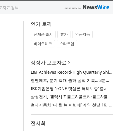
인기 토픽
신제품 출시
휴가
인공지능
바이오테크
스타트업
상장사 보도자료
L&F Achieves Record-High Quarterly Shipments, Begins LFP Supply for North American ESS in Q3 Advancing its Two-Track NCM and LFP Growth Strategy
엘앤에프, 분기 최대 출하 실적 기록… 3분기 북미 ESS향 LFP 공급 착수 NCM+LFP ‘2-Track’ 성장 전략 실현
IBK기업은행 ‘i-ONE 햇살론 특례보증’ 출시
삼성전자, ‘갤럭시 Z 폴드8 울트라·폴드8·플립8’과 ‘갤럭시 워치 울트라2·워치9’ 국내 공식 출시
현대자동차 ‘디 올 뉴 아반떼’ 계약 첫날 1만 대 돌파
전시회