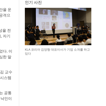
인기 사진
만을 운
 공격으
성을 전
, 자기
KLA 코리아 김양형 대표이사가 기업 소개를 하고
었다. 이
있다
심한 말
 김 교수
 시스템
는 공통
 낙인이