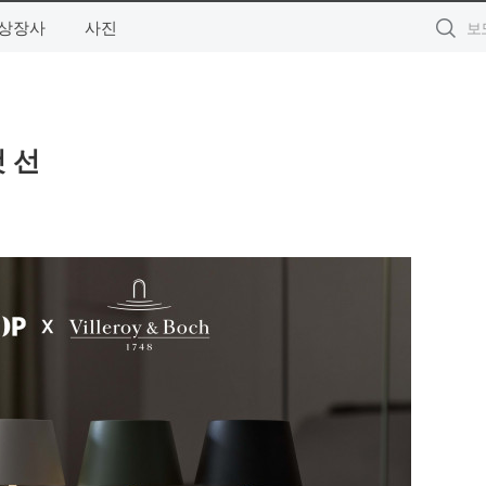
상장사
사진
첫 선