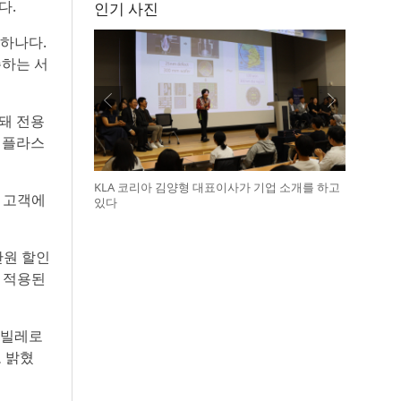
다.
인기 사진
 하나다.
존하는 서
장돼 전용
는 플라스
KLA 코리아 김양형 대표이사가 기업 소개를 하고
매 고객에
있다
만원 할인
시 적용된
“빌레로
 밝혔