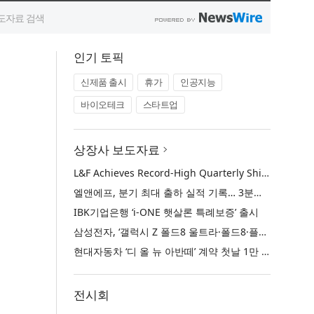
인기 토픽
신제품 출시
휴가
인공지능
바이오테크
스타트업
상장사 보도자료
L&F Achieves Record-High Quarterly Shipments, Begins LFP Supply for North American ESS in Q3 Advancing its Two-Track NCM and LFP Growth Strategy
엘앤에프, 분기 최대 출하 실적 기록… 3분기 북미 ESS향 LFP 공급 착수 NCM+LFP ‘2-Track’ 성장 전략 실현
IBK기업은행 ‘i-ONE 햇살론 특례보증’ 출시
삼성전자, ‘갤럭시 Z 폴드8 울트라·폴드8·플립8’과 ‘갤럭시 워치 울트라2·워치9’ 국내 공식 출시
현대자동차 ‘디 올 뉴 아반떼’ 계약 첫날 1만 대 돌파
전시회