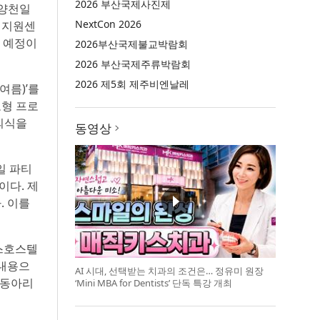
2026 부산국제사진제
△양천일
NextCon 2026
년지원센
 예정이
2026부산국제불교박람회
2026 부산국제주류박람회
2026 제5회 제주비엔날레
여름)’를
도형 프로
의식을
동영상
일 파티
이다. 제
. 이를
유스호스텔
 내용으
AI 시대, 선택받는 치과의 조건은… 정유미 원장
 동아리
‘Mini MBA for Dentists’ 단독 특강 개최