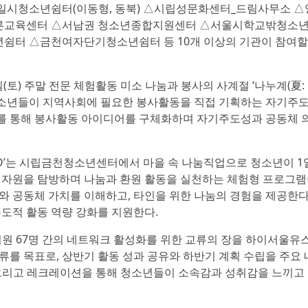
립일시청소년쉼터(이동형, 동북) △시립성문화센터_드림사무소 
른교육센터 △서남권 청소년종합지원센터 △서울시학교밖청소
터 △금천여자단기청소년쉼터 등 10개 이상의 기관이 참여할
) 주말 전문 체험활동 미소 나눔과 봉사의 사계절 ‘나누계(夏: 
청소년들이 지역사회에 필요한 봉사활동을 직접 기획하는 자기주
표를 통해 봉사활동 아이디어를 구체화하며 자기주도성과 공동체 
p)GO’는 시립금천청소년센터에서 마을 속 나눔직업으로 청소년이 1
회 자원을 탐방하며 나눔과 환원 활동을 실천하는 체험형 프로그램
와 공동체 가치를 이해하고, 타인을 위한 나눔의 경험을 제공한다
주도적 활동 역량 강화를 지원한다.
리원 67명 간의 네트워크 활성화를 위한 교류의 장을 하이서울
류를 목표로, 상반기 활동 성과 공유와 하반기 계획 수립을 주요
, 그리고 레크레이션을 통해 청소년들이 소속감과 성취감을 느끼고