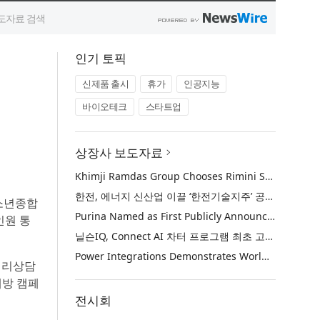
인기 토픽
신제품 출시
휴가
인공지능
바이오테크
스타트업
상장사 보도자료
Khimji Ramdas Group Chooses Rimini Street to Reduce SAP Support Costs, Protect 700+ Customizations and Reinvest Savings in Innovation
한전, 에너지 신산업 이끌 ‘한전기술지주’ 공식 출범
청소년종합
Purina Named as First Publicly Announced NIQ ConnectAI Charter Client
인원 통
닐슨IQ, Connect AI 차터 프로그램 최초 고객사 ‘퓨리나’ 선정
Power Integrations Demonstrates World’s First 2200 V GaN Technology for Next-Era High-Voltage Power Systems
거리상담
예방 캠페
전시회