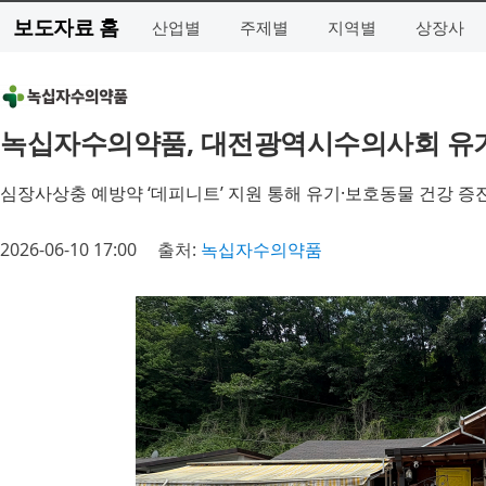
보도자료 홈
산업별
주제별
지역별
상장사
녹십자수의약품, 대전광역시수의사회 유
심장사상충 예방약 ‘데피니트’ 지원 통해 유기·보호동물 건강 증
2026-06-10 17:00
출처:
녹십자수의약품