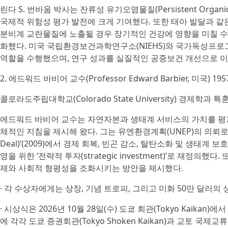
린다 S. 번바움 박사는 잔류성 유기오염물질(Persistent Organi
국제적 위험성 평가 발전에 크게 기여했다. 또한 태아 발달과 같은 ‘민감한 발달
분비계 교란물질에 노출될 경우 장기적인 건강에 영향을 미칠 수
화했다. 미국 국립환경보건과학연구소(NIEHS)와 국가독성프로
역할을 수행했으며, 연구 성과를 실질적인 공중보건 개선으로 이
2. 에드워드 바비어 교수(Professor Edward Barbier, 미국) 19
콜로라도주립대학교(Colorado State University) 경제학과 특훈교수(U
에드워드 바비어 교수는 자연자본과 생태계 서비스의 가치를 평
체적인 지침을 제시해 왔다. 그는 유엔환경계획(UNEP)의 의뢰로 작성
Deal)’(2009)에서 경제 회복, 빈곤 감소, 탈탄소화 및 생태
영을 위한 ‘전략적 투자(strategic investment)’로 재정
제와 사회적 형평성을 조화시키는 방안을 제시했다.
· 각 수상자에게는 상장, 기념 트로피, 그리고 미화 50만 달러의
· 시상식은 2026년 10월 28일(수) 도쿄 회관(Tokyo Kaikan
에 각각 도쿄 증권회관(Tokyo Shoken Kaikan)과 교토 국제교류회관(