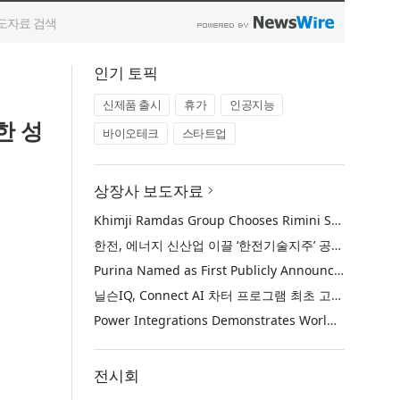
인기 토픽
신제품 출시
휴가
인공지능
한 성
바이오테크
스타트업
상장사 보도자료
Khimji Ramdas Group Chooses Rimini Street to Reduce SAP Support Costs, Protect 700+ Customizations and Reinvest Savings in Innovation
한전, 에너지 신산업 이끌 ‘한전기술지주’ 공식 출범
Purina Named as First Publicly Announced NIQ ConnectAI Charter Client
닐슨IQ, Connect AI 차터 프로그램 최초 고객사 ‘퓨리나’ 선정
Power Integrations Demonstrates World’s First 2200 V GaN Technology for Next-Era High-Voltage Power Systems
전시회