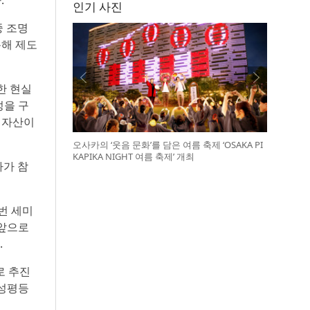
.
인기 사진
중 조명
통해 제도
한 현실
성을 구
 자산이
오사카의 ‘웃음 문화’를 담은 여름 축제 ‘OSAKA PI
KAPIKA NIGHT 여름 축제’ 개최
자가 참
번 세미
“앞으로
.
로 추진
 성평등