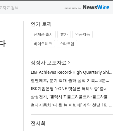
인기 토픽
신제품 출시
휴가
인공지능
다
바이오테크
스타트업
상장사 보도자료
L&F Achieves Record-High Quarterly Shipments, Begins LFP Supply for North American ESS in Q3 Advancing its Two-Track NCM and LFP Growth Strategy
엘앤에프, 분기 최대 출하 실적 기록… 3분기 북미 ESS향 LFP 공급 착수 NCM+LFP ‘2-Track’ 성장 전략 실현
IBK기업은행 ‘i-ONE 햇살론 특례보증’ 출시
삼성전자, ‘갤럭시 Z 폴드8 울트라·폴드8·플립8’과 ‘갤럭시 워치 울트라2·워치9’ 국내 공식 출시
현대자동차 ‘디 올 뉴 아반떼’ 계약 첫날 1만 대 돌파
전시회