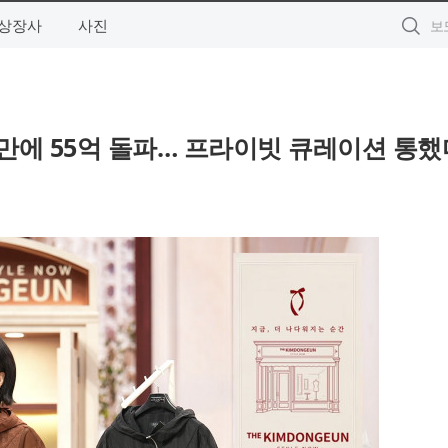
상장사
사진
달 만에 55억 돌파… 프라이빗 큐레이션 통했