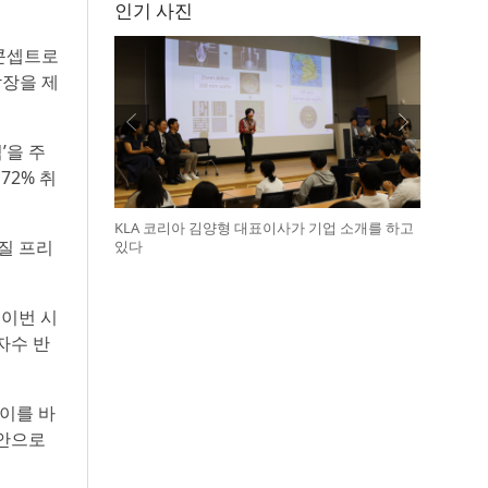
인기 사진
 콘셉트로
착장을 제
’을 주
72% 취
KLA 코리아 김양형 대표이사가 기업 소개를 하고
품질 프리
있다
 이번 시
자수 반
 이를 바
제안으로